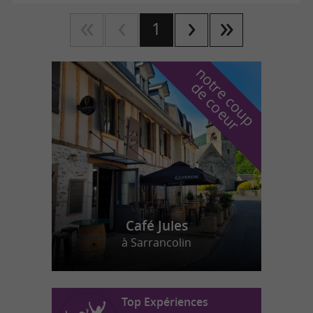
1
n
o
t
e
c
o
u
p
e
c
o
e
u
r
d
r
Café Jules
à Sarrancolin
Top Expériences