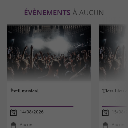
ÉVÈNEMENTS
À AUCUN
Éveil musical
Tiers Lieu e
14/08/2026
15/08/
Aucun
Aucun