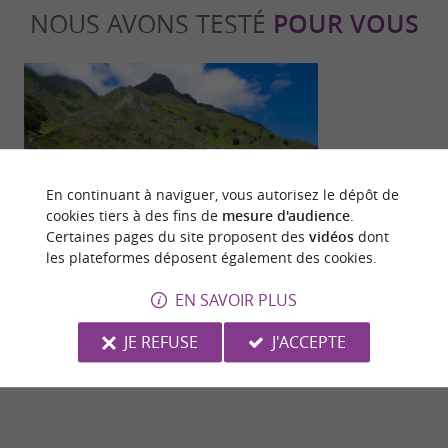
NOUS AVONS TESTÉ
POUR VOUS
En continuant à naviguer, vous autorisez le dépôt de
Culturelle
Sportive
cookies tiers à des fins de
mesure d'audience
.
Certaines pages du site proposent des
vidéos
dont
les plateformes déposent également des cookies.
Balade au lac d’Estaing : immersion en
Au taquet à H
EN SAVOIR PLUS
terres pastorales
sensations for
4,0 km - Estaing
8,2 km - 
JE REFUSE
J'ACCEPTE