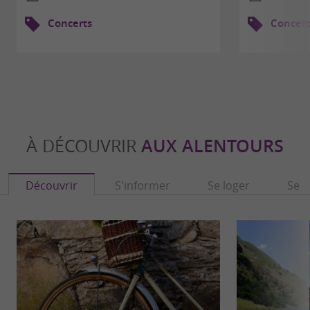
Concerts
Concert
À DÉCOUVRIR
AUX ALENTOURS
Découvrir
S'informer
Se loger
Se r