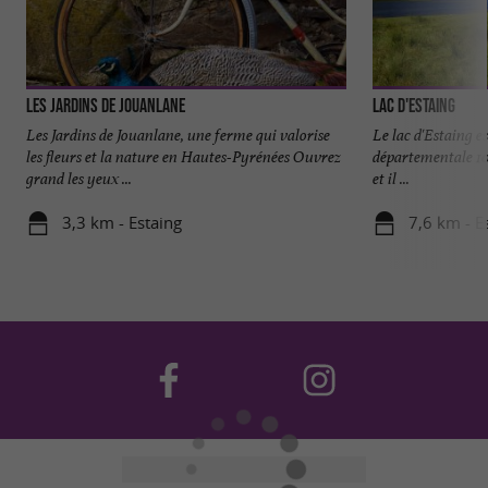
Les Jardins de Jouanlane
Lac d'Estaing
Les Jardins de Jouanlane, une ferme qui valorise
Le lac d'Estaing es
les fleurs et la nature en Hautes-Pyrénées Ouvrez
départementale 103 
grand les yeux ...
et il ...
3,3 km - Estaing
7,6 km - E