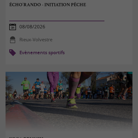
ÉCHO'RANDO - INITIATION PÊCHE
08/08/2026
Rieux-Volvestre
Evènements sportifs