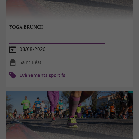
YOGA BRUNCH
08/08/2026
Saint-Béat
Evènements sportifs