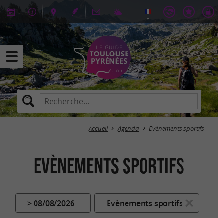
Accueil
Agenda
Evènements sportifs
Evènements sportifs
> 08/08/2026
Evènements sportifs