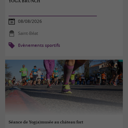
YOGA BRUNCH
08/08/2026
Saint-Béat
Evènements sportifs
Séance de Yog(a)musée au château fort