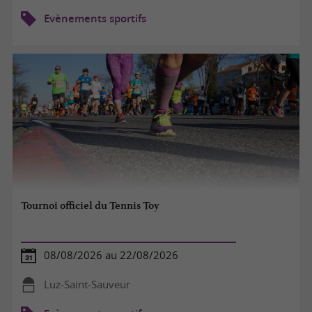
Evènements sportifs
Tournoi officiel du Tennis Toy
08/08/2026 au 22/08/2026
Luz-Saint-Sauveur