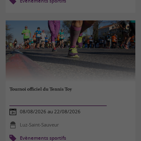
Evènements sportifs
Tournoi officiel du Tennis Toy
08/08/2026 au 22/08/2026
Luz-Saint-Sauveur
Evènements sportifs