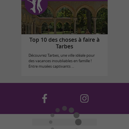
Top 10 des choses à faire à
Tarbes
Découvrez Tarbes, une ville idéale pour
des vacances inoubliables en famille !
Entre musées captivants ...