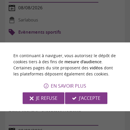
08/08/2026
Sarlabous
Evènements sportifs
En continuant à naviguer, vous autorisez le dépôt de
cookies tiers à des fins de
mesure d'audience
.
Certaines pages du site proposent des
vidéos
dont
les plateformes déposent également des cookies.
EN SAVOIR PLUS
JE REFUSE
J'ACCEPTE
ÉCHO'RANDO - INITIATION PÊCHE