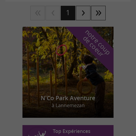
1
n
o
t
e
c
o
u
p
e
c
o
e
u
r
d
r
N'Co Park Aventure
à Lannemezan
Top Expériences