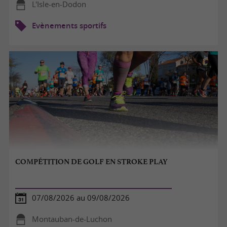
L'Isle-en-Dodon
Evènements sportifs
COMPÉTITION DE GOLF EN STROKE PLAY
07/08/2026 au 09/08/2026
Montauban-de-Luchon