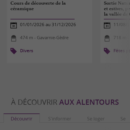
Cours de découverte de la
Sortie Natu
céramique
et estives, 
la vallée de
01/01/2026 au 31/12/2026
11/08/
474 m - Gavarnie-Gèdre
718 m -
Divers
Fêtes p
À DÉCOUVRIR
AUX ALENTOURS
Découvrir
S'informer
Se loger
Se r