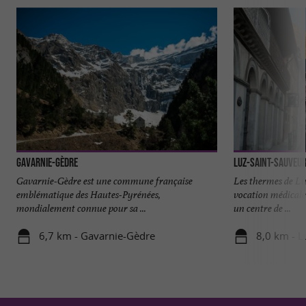
Gavarnie-Gèdre
Luz-Saint-Sauveu
Gavarnie-Gèdre est une commune française
Les thermes de L
emblématique des Hautes-Pyrénées,
vocation médicale
mondialement connue pour sa ...
un centre de ...
6,7 km - Gavarnie-Gèdre
8,0 km - L