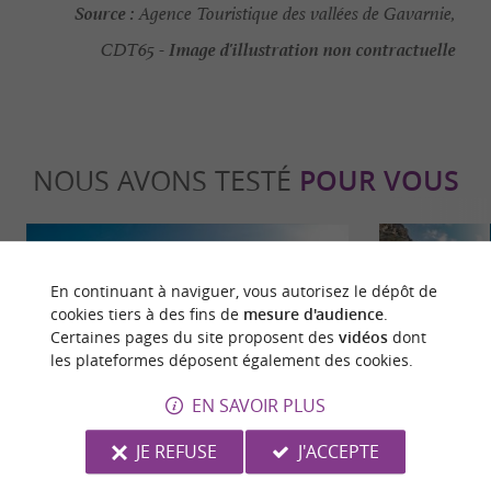
Source :
Agence Touristique des vallées de Gavarnie,
Image d'illustration non contractuelle
CDT65 -
NOUS AVONS TESTÉ
POUR VOUS
En continuant à naviguer, vous autorisez le dépôt de
cookies tiers à des fins de
mesure d'audience
.
Certaines pages du site proposent des
vidéos
dont
les plateformes déposent également des cookies.
Séjours / Weekend
Incontour
EN SAVOIR PLUS
JE REFUSE
J'ACCEPTE
Gavarnie-Gèdre : Station de ski pour
Plus beaux sp
toute la famille au cœur d’un paysage
Pyrénées