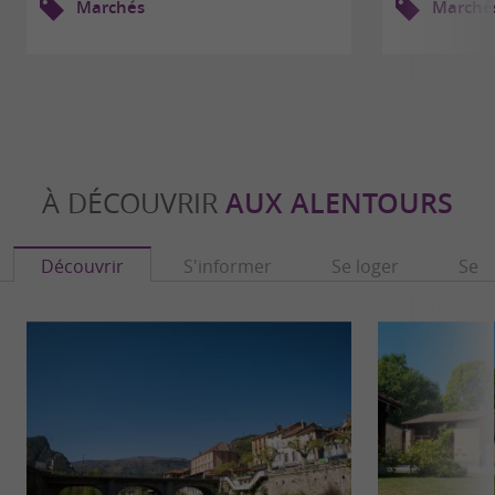
Marchés
Marché
À DÉCOUVRIR
AUX ALENTOURS
Découvrir
S'informer
Se loger
Se r