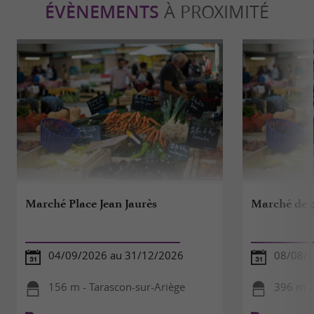
ÉVÈNEMENTS
À PROXIMITÉ
Marché Place Jean Jaurès
Marché de p
04/09/2026 au 31/12/2026
08/08/
156 m - Tarascon-sur-Ariège
396 m -