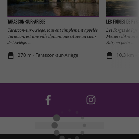
Tarascon-sur-Ariège
Les Forges de Pyr
Tarascon-sur-Ariège, souvent simplement appelée
Les Forges de Pyr
Tarascon, est une ville dynamique située au cœur
Métiers d’Antan e
de l'Ariège. ...
Foix, en plein ...
270 m - Tarascon-sur-Ariège
10,3 km -