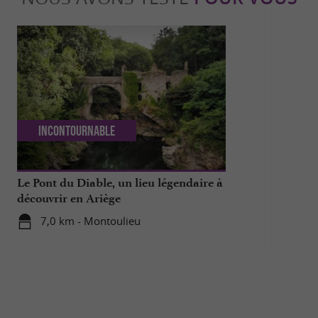
Incontournable
Détente
Le Pont du Diable, un lieu légendaire à
Le Clos Catha
découvrir en Ariège
entre arbres 
Ariégeoises
7,0 km - Montoulieu
8,5 km - S