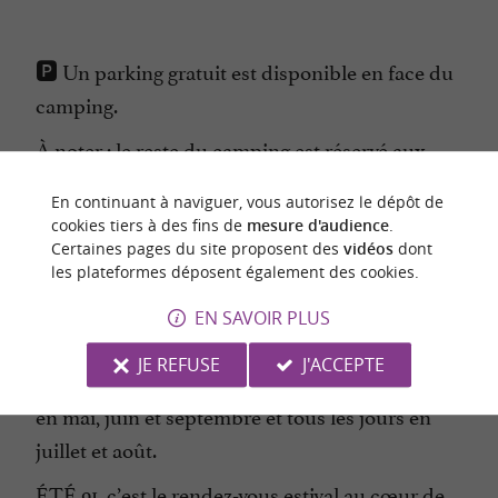
🅿️ Un parking gratuit est disponible en face du
camping.
À noter : le reste du camping est réservé aux
vacanciers munis d’un bracelet ⛔️, mais le bar-
En continuant à naviguer, vous autorisez le dépôt de
restaurant et sa grande terrasse sont ouverts à
cookies tiers à des fins de
mesure d'audience
.
tous
Certaines pages du site proposent des
vidéos
dont
les plateformes déposent également des cookies.
EN SAVOIR PLUS
📞 Réservations : 06 19 39 99 43
JE REFUSE
J'ACCEPTE
Ouverture les midis également, les week-ends
en mai, juin et septembre et tous les jours en
juillet et août.
ÉTÉ 91, c’est le rendez-vous estival au cœur de