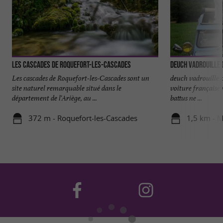
Les cascades de Roquefort-les-Cascades
Deuch Vadrouille 
Les cascades de Roquefort-les-Cascades sont un
deuch vadrouille 0
site naturel remarquable situé dans le
voiture française 
département de l'Ariège, au ...
battus ne ...
372 m - Roquefort-les-Cascades
1,5 km - M