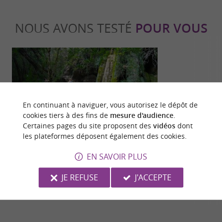
NOUS AVONS TESTÉ
POUR VOUS
En continuant à naviguer, vous autorisez le dépôt de
cookies tiers à des fins de
mesure d'audience
.
Séjours / Weekend
Culturell
Certaines pages du site proposent des
vidéos
dont
les plateformes déposent également des cookies.
EN SAVOIR PLUS
Les cascades pétrifiantes de Roquefort-
Top 10 des vis
les-Cascades
JE REFUSE
J'ACCEPTE
65 m - Roquefort-les-Cascades
2,6 km - 