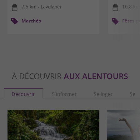
7,5 km - Lavelanet
10,8 km
Marchés
Fêtes p
À DÉCOUVRIR
AUX ALENTOURS
Découvrir
S'informer
Se loger
Se r