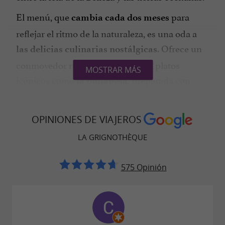
El menú, que
para
cambia cada dos meses
reflejar el ritmo de la naturaleza, es una oda a
. Ofrece un
las delicias culinarias nostálgicas
conmovedor redescubrimiento de platos
MOSTRAR MÁS
icónicos como
, preparada con
la bullabesa
exquisita delicadeza, o las siempre populares
, con un toque moderno. Cada plato
mollejas
OPINIONES DE VIAJEROS
narra la
y
historia de los productos locales
la
LA GRIGNOTHÈQUE
.
experiencia culinaria
575 Opinión
Un compromiso con los productos
frescos y locales en el corazón de Ariège
Para este dúo, que también gestiona el
restaurante con maestría, la calidad de los