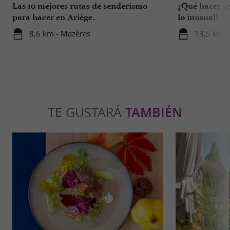
Las 10 mejores rutas de senderismo
¿Qué hacer en
para hacer en Ariège.
lo inusual!
8,6 km - Mazères
13,5 km -
TE GUSTARÁ
TAMBIÉN