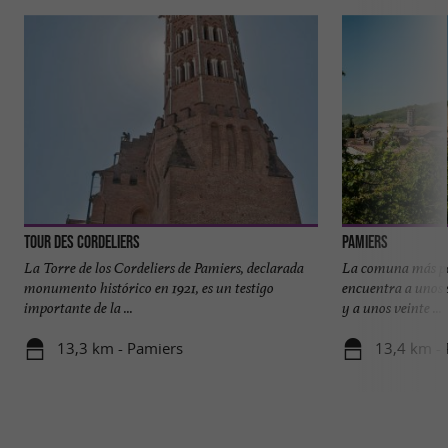
Tour des Cordeliers
Pamiers
La Torre de los Cordeliers de Pamiers, declarada
La comuna más pob
monumento histórico en 1921, es un testigo
encuentra a unos 
importante de la ...
y a unos veinte ...
13,3 km - Pamiers
13,4 km -