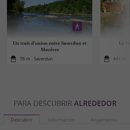
Un trait d'union entre Saverdun et
La b
Mazères
76 m - Saverdun
441 m -
PARA DESCUBRIR
ALREDEDOR
Descubrir
Información
Alojamiento