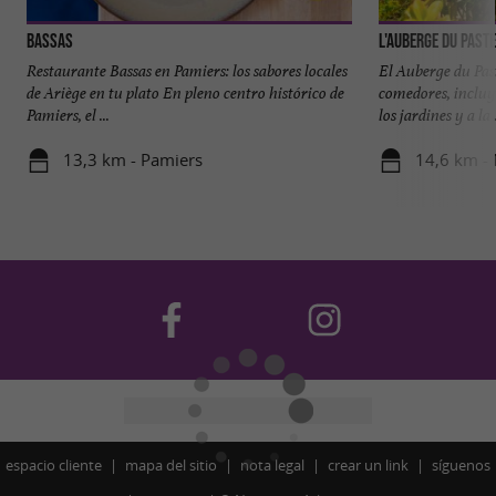
Bassas
L'Auberge du Past
Restaurante Bassas en Pamiers: los sabores locales
El Auberge du Pas
de Ariège en tu plato En pleno centro histórico de
comedores, incluy
Pamiers, el ...
los jardines y a la .
13,3 km - Pamiers
14,6 km - 
espacio cliente
mapa del sitio
nota legal
crear un link
síguenos