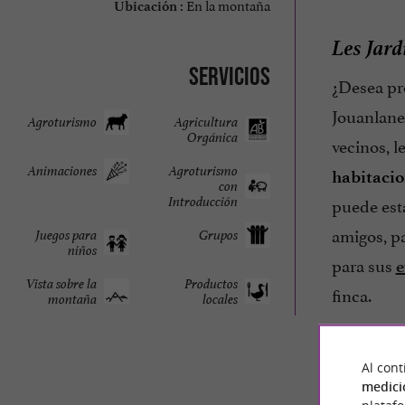
En la montaña
Ubicación :
Les Jard
Servicios
¿Desea pr
Jouanlane
Agroturismo
Agricultura
Orgánica
vecinos, l
Animaciones
Agroturismo
habitacio
con
puede esta
Introducción
amigos, pa
Juegos para
Grupos
niños
para sus
e
Vista sobre la
Productos
finca.
montaña
locales
Al cont
medici