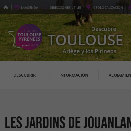
LA
AGENDA
DIRECCIONES
ÚTILES
GEO
LOCALIZACIÓN
Descubre
TOULOUSE
Ariège y los Pirineos
DESCUBRIR
INFORMACIÓN
ALOJAMIE
Les Jardins de Jouanla