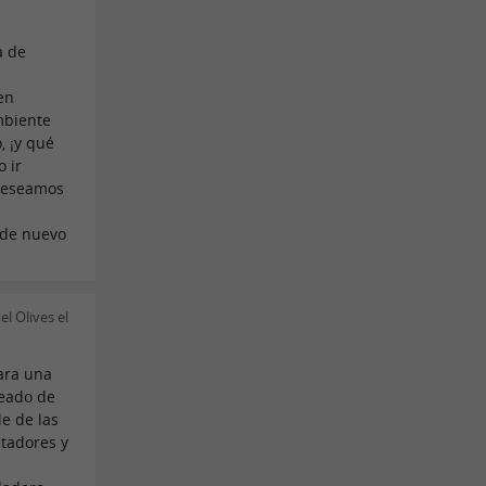
a de
en
mbiente
 ¡y qué
 ir
 deseamos
 de nuevo
l Olives el
ara una
deado de
le de las
tadores y