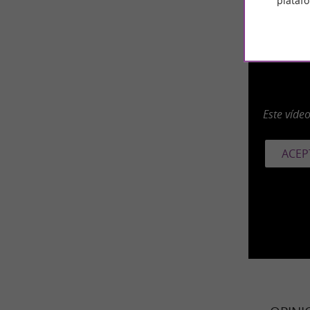
plataf
Este víde
ACEP