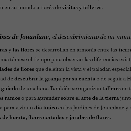
n en su mundo a través de
visitas y talleres.
ines de Jouanlane,
el descubrimiento de un mund
y
se desarrollan en armonía entre las
ras
las flores
tierr
ma: tómese el tiempo para observar las diferencias exist
que deleitan la vista y el paladar, especi
dades de flores
dad de
o de seguir a 
descubrir la granja por su cuenta
de una hora. También se organizan
en t
a guiada
talleres
o para
junto
os ramos
aprender sobre el arte de la tierra
a para vivir un
en los Jardines de Jouanlane y
día único
y
 de huerta,
flores cortadas
jarabes de flores.