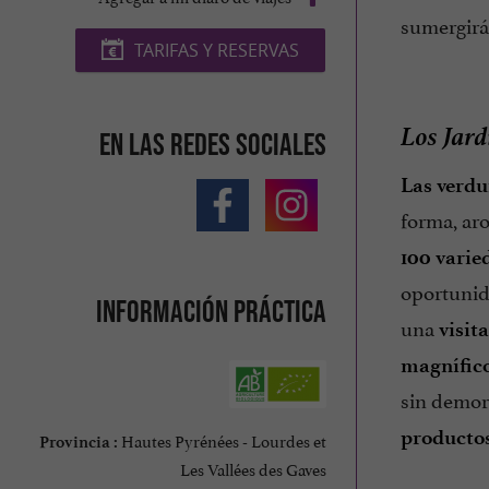
sumergirá
TARIFAS Y RESERVAS
Los Jard
En las redes sociales
Las verdu
forma, aro
100 varie
oportuni
Información práctica
una
visit
magnífic
sin demor
productos
Hautes Pyrénées - Lourdes et
Provincia :
Les Vallées des Gaves