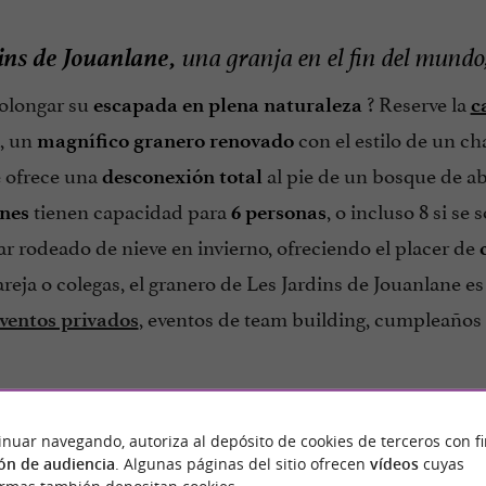
ins de Jouanlane,
una granja en el fin del mundo
olongar su
? Reserve la
escapada en plena naturaleza
c
, un
con el estilo de un ch
magnífico granero renovado
e ofrece una
al pie de un bosque de a
desconexión total
tienen capacidad para
, o incluso 8 si se
nes
6 personas
r rodeado de nieve en invierno, ofreciendo el placer de
reja o colegas, el granero de Les Jardins de Jouanlane e
, eventos de team building, cumpleaños 
ventos privados
inuar navegando, autoriza al depósito de cookies de terceros con f
ón de audiencia
. Algunas páginas del sitio ofrecen
vídeos
cuyas