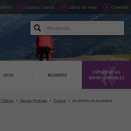
Espacio Cliente
Libros de Viaje
Conectar
EXPERIENCIAS
OCIO
REUNIRSE
IMPRESCINDIBLES
/ Talleres
Hautes-Pyrénées
Estaing
Les Jardins de Jouanlane