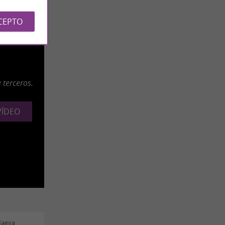
CEPTO
 terceros.
VÍDEO
Maeva