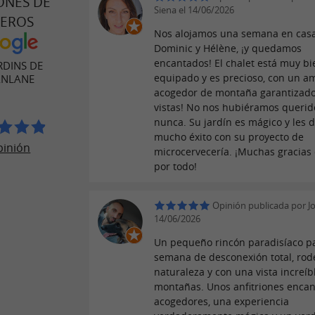
ONES DE
Siena el 14/06/2026
JEROS
Nos alojamos una semana en cas
Dominic y Hélène, ¡y quedamos
encantados! El chalet está muy bi
RDINS DE
equipado y es precioso, con un a
ANLANE
acogedor de montaña garantizado,
vistas! No nos hubiéramos querido
nunca. Su jardín es mágico y les
mucho éxito con su proyecto de
pinión
microcervecería. ¡Muchas gracias
por todo!
Opinión publicada por Joe
14/06/2026
Un pequeño rincón paradisíaco p
semana de desconexión total, ro
naturaleza y con una vista increíb
montañas. Unos anfitriones encan
acogedores, una experiencia