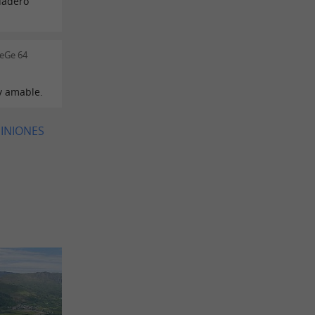
dadero
GeGe 64
y amable.
PINIONES