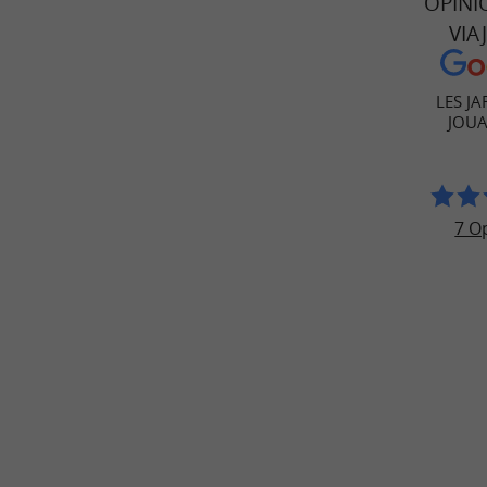
OPINI
VIA
LES JA
JOU
7 O