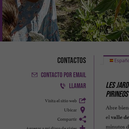
Contactos
Españo
CONTACTO
POR EMAIL
LES JARD
LLAMAR
PIRINEOS
Visita el sitio web
Abre bien 
Ubicar
el
valle d
Compartir
minutos d
Agregar a mi diaro de viajes