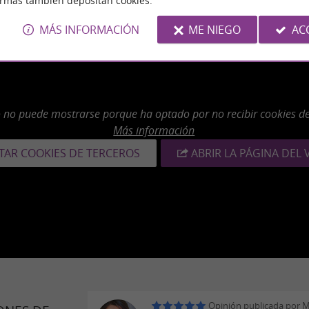
ormas también depositan cookies.
MÁS INFORMACIÓN
ME NIEGO
AC
o no puede mostrarse porque ha optado por no recibir cookies de
Más información
TAR COOKIES DE TERCEROS
ABRIR LA PÁGINA DEL 
Opinión publicada por 