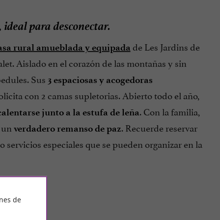
ideal para desconectar.
,
de Les Jardins de
asa rural amueblada y equipada
alet. Aislado en el corazón de las montañas y sin
bedules. Sus
3 espaciosas y acogedoras
 solicita con 2 camas supletorias. Abierto todo el año,
. Con la familia,
calentarse junto a la estufa de leña
s un
. Recuerde reservar
verdadero remanso de paz
o servicios especiales que se pueden organizar en la
ines de