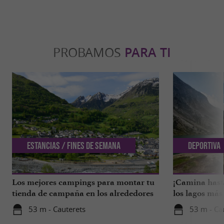
PROBAMOS
PARA TI
Estancias / Fines de semana
Deportiva
Los mejores campings para montar tu
¡Camina hasta
tienda de campaña en los alrededores
los lagos más 
del Parque Nacional de los Altos
Pirineos!
53 m - Cauterets
53 m - Ca
Pirineos.