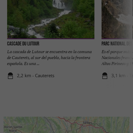
Cascade du Lutour
Parc National Des
La cascada de Lutour se encuentra en la comuna
Es el parque más v
de Cauterets, al sur del pueblo, hacia la frontera
Nacionales france
española. Es una ...
Altos Pirineos y Pi
2,2 km - Cauterets
3,1 km - T