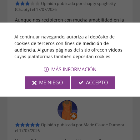
Opinión publicada por chapty spaghetty
(Chapty) el 17/07/2026
Aunque nos recibieron con mucha amabilidad en la
oficina de turismo, es una verdadera lástima que,
para un pueblo del calibre de Cauterets, no se
Al continuar navegando, autoriza al depósito de
mencionara en ningún momento el espectáculo de
cookies de terceros con fines de
medición de
fuegos artificiales del 14 de julio en el programa de
audiencia
. Algunas páginas del sitio ofrecen
vídeos
actividades de la semana. Los fuegos artificiales
cuyas plataformas también depositan cookies.
fueron espectaculares (los vimos en redes sociales),
es una pena que no nos enteráramos... Y que
MÁS INFORMACIÓN
ofrezcan dos paseos por el pueblo, "a lo largo del
agua" y "un sendero de lectura", sin proporcionar
ME NIEGO
ACCEPTO
folletos, resulta un poco decepcionante.
Opinión publicada por Marie Claude Dumora
el 17/07/2026