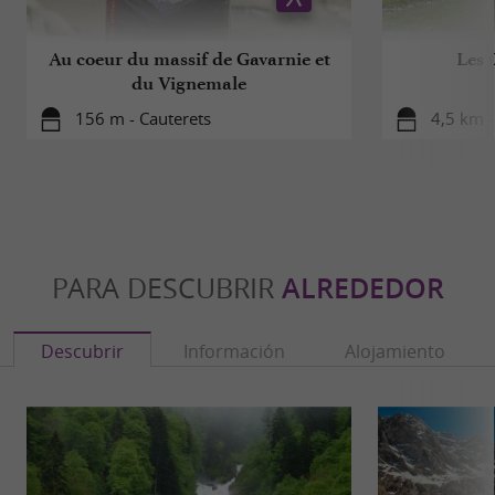
Au coeur du massif de Gavarnie et
Les 
du Vignemale
156 m - Cauterets
4,5 km -
PARA DESCUBRIR
ALREDEDOR
Descubrir
Información
Alojamiento