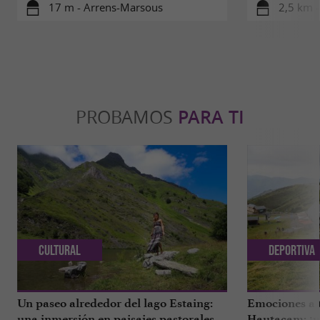
17 m - Arrens-Marsous
2,5 km -
PROBAMOS
PARA TI
Cultural
Deportiva
Un paseo alrededor del lago Estaing:
Emociones a 
una inmersión en paisajes pastorales.
Hautacam: ¡u