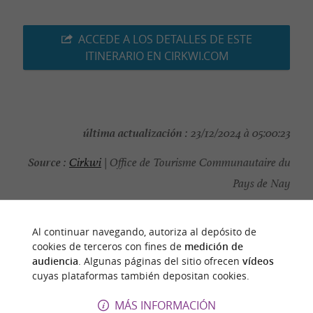
ACCEDE A LOS DETALLES DE ESTE
ITINERARIO EN CIRKWI.COM
última actualización :
23/12/2024 à 05:00:23
Source :
Cirkwi
| Office de Tourisme Communautaire du
Pays de Nay
autor de la foto :
@Cirkwi - Office de Tourisme
Communautaire du Pays de Nay
Al continuar navegando, autoriza al depósito de
cookies de terceros con fines de
medición de
audiencia
. Algunas páginas del sitio ofrecen
vídeos
cuyas plataformas también depositan cookies.
MÁS INFORMACIÓN
PARA DESCUBRIR
ALREDEDOR