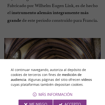
Fabricado por Wilhelm Eugen Link, es de hecho
el
instrumento alemán íntegramente más
de este período construido para Francia.
grande
Al continuar navegando, autoriza al depósito de
cookies de terceros con fines de
medición de
audiencia
. Algunas páginas del sitio ofrecen
vídeos
cuyas plataformas también depositan cookies.
MÁS INFORMACIÓN
ME NIEGO
ACCEPTO