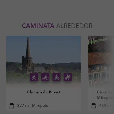
CAMINATA
ALREDEDOR
Chemin de Besset
Circuit c
Mirepoix
377 m - Mirepoix
489 m -