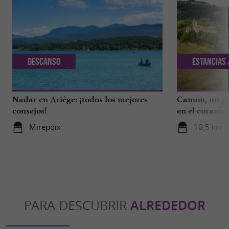
Descanso
Estancias 
Nadar en Ariège: ¡todos los mejores
Camon, un pu
consejos!
en el corazón
Mirepoix
10,5 km 
PARA DESCUBRIR
ALREDEDOR