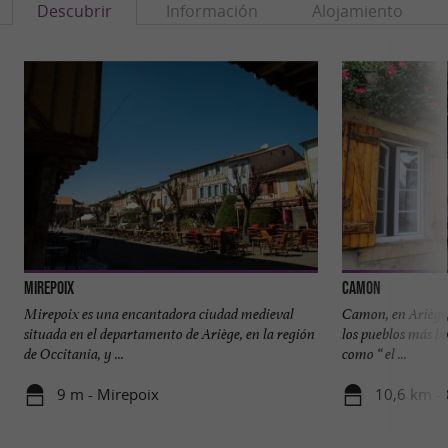
Descubrir
Información
Alojamiento
Mirepoix
Camon
Mirepoix es una encantadora ciudad medieval
Camon, en Ariège, 
situada en el departamento de Ariège, en la región
los pueblos más bo
de Occitania, y ...
como “ el ...
9 m - Mirepoix
10,6 km -