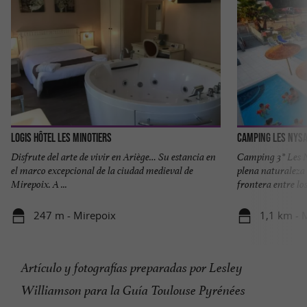
Logis Hôtel les Minotiers
Camping Les Nys
Disfrute del arte de vivir en Ariège… Su estancia en
Camping 3* Les N
el marco excepcional de la ciudad medieval de
plena naturaleza 
Mirepoix. A ...
frontera entre los 
247 m - Mirepoix
1,1 km - 
Artículo y fotografías preparadas por Lesley
Williamson para la Guía Toulouse Pyrénées