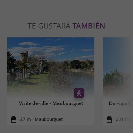
TE GUSTARÁ
TAMBIÉN
Visite de ville - Maubourguet
Du vignobl
27 m - Maubourguet
201 m -