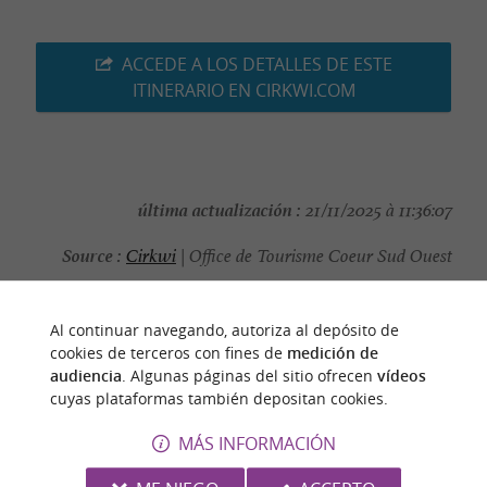
ACCEDE A LOS DETALLES DE ESTE
ITINERARIO EN CIRKWI.COM
última actualización :
21/11/2025 à 11:36:07
Source :
Cirkwi
| Office de Tourisme Coeur Sud Ouest
autor de la foto :
©VT-CSO
Al continuar navegando, autoriza al depósito de
cookies de terceros con fines de
medición de
audiencia
. Algunas páginas del sitio ofrecen
vídeos
cuyas plataformas también depositan cookies.
PARA DESCUBRIR
ALREDEDOR
MÁS INFORMACIÓN
Descubrir
Información
Alojamiento