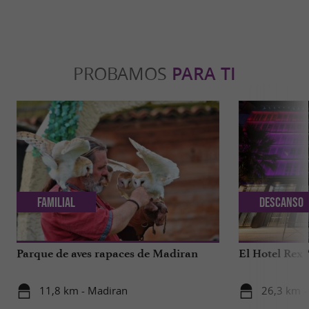
PROBAMOS
PARA TI
Familial
Descanso
Parque de aves rapaces de Madiran
El Hotel Rex 
11,8 km - Madiran
26,3 km -