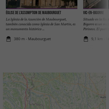
Église de l'Assomption de Maubourguet
Vic-en-Bigorre
La Iglesia de la Asunción de Maubourguet,
Situado en la llan
también conocida como Iglesia de San Martín, es
Bigorre es un muni
un monumento histórico ...
Pirineos. El pueblo
380 m - Maubourguet
9,1 km - V