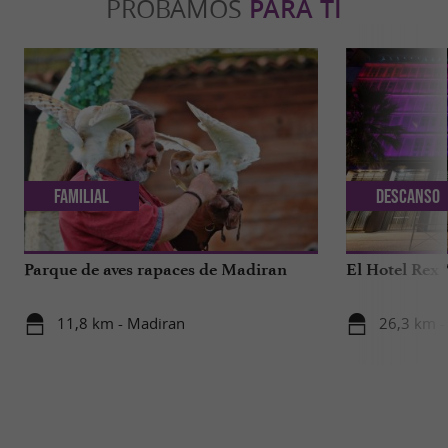
PROBAMOS
PARA TI
Familial
Descanso
Parque de aves rapaces de Madiran
El Hotel Rex 
11,8 km - Madiran
26,3 km -