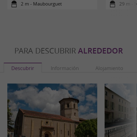
2 m - Maubourguet
29 m - 
PARA DESCUBRIR
ALREDEDOR
Descubrir
Información
Alojamiento