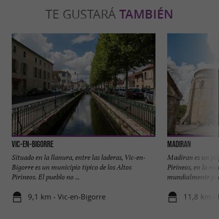
TE GUSTARÁ
TAMBIÉN
Vic-en-Bigorre
Madiran
Situado en la llanura, entre las laderas, Vic-en-
Madiran es un peq
Bigorre es un municipio típico de los Altos
Pirineos, en la re
Pirineos. El pueblo no ...
mundialmente por 
9,1 km - Vic-en-Bigorre
11,8 km -