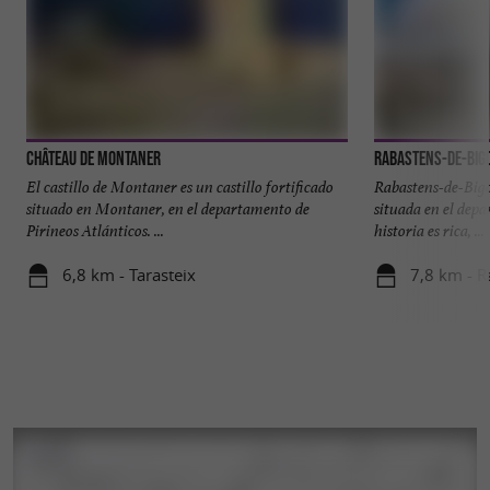
Château de Montaner
Rabastens-de-Big
El castillo de Montaner es un castillo fortificado
Rabastens-de-Bigo
situado en Montaner, en el departamento de
situada en el depa
Pirineos Atlánticos. ...
historia es rica, ...
6,8 km - Tarasteix
7,8 km - R