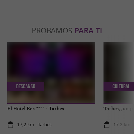
PROBAMOS
PARA TI
Descanso
Cultural
El Hotel Rex **** - Tarbes
Tarbes, ¡un p
17,2 km - Tarbes
17,2 km -