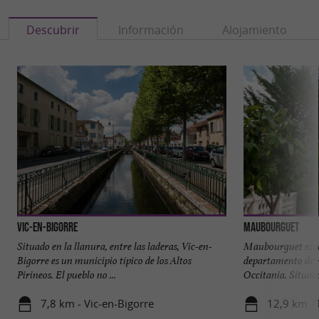
Descubrir
Información
Alojamiento
Vic-en-Bigorre
Maubourguet
Situado en la llanura, entre las laderas, Vic-en-
Maubourguet es u
Bigorre es un municipio típico de los Altos
departamento de Al
Pirineos. El pueblo no ...
Occitania. Situado 
7,8 km - Vic-en-Bigorre
12,9 km -