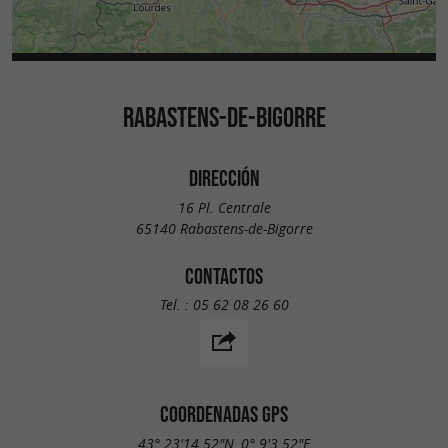
RABASTENS-DE-BIGORRE
DIRECCIÓN
16 Pl. Centrale
65140 Rabastens-de-Bigorre
CONTACTOS
Tel. :
05 62 08 26 60
COORDENADAS GPS
43° 23'14.52"N, 0° 9'3.52"E