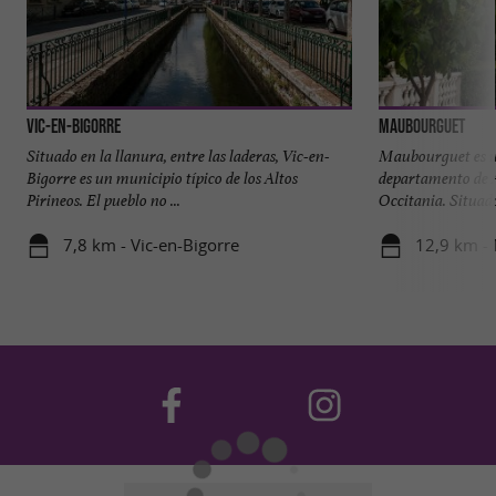
Vic-en-Bigorre
Maubourguet
Situado en la llanura, entre las laderas, Vic-en-
Maubourguet es u
Bigorre es un municipio típico de los Altos
departamento de Al
Pirineos. El pueblo no ...
Occitania. Situado 
7,8 km - Vic-en-Bigorre
12,9 km -