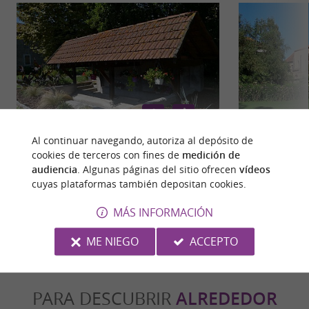
Al continuar navegando, autoriza al depósito de
cookies de terceros con fines de
medición de
De l'Aule à l'Echéou
La b
audiencia
. Algunas páginas del sitio ofrecen
vídeos
cuyas plataformas también depositan cookies.
1,7 km - Sarriac-Bigorre
7,2 km -
MÁS INFORMACIÓN
ME NIEGO
ACCEPTO
PARA DESCUBRIR
ALREDEDOR