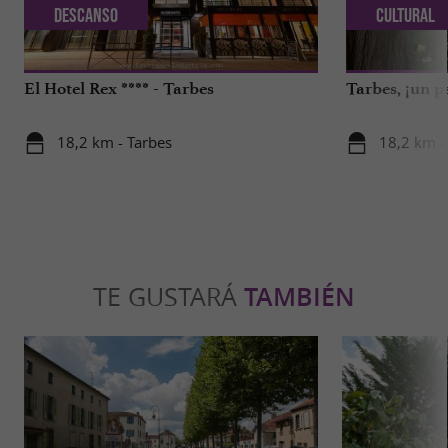
Descanso
Cultural
El Hotel Rex **** - Tarbes
Tarbes, ¡un p
18,2 km - Tarbes
18,2 km -
TE GUSTARÁ
TAMBIÉN