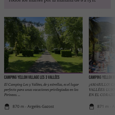
Camping YELLOH Village Les 3 Vallées
Camping YELLOH Vi
El Camping Les 3 Vallées, de 5 estrellas, es el lugar
¡AMARILLO! C
perfecto para unas vacaciones privilegiadas en los
VALLÉES: LUJ
Pirineos. ...
EN EL CORAZÓN
870 m - Argelès-Gazost
871 m - A