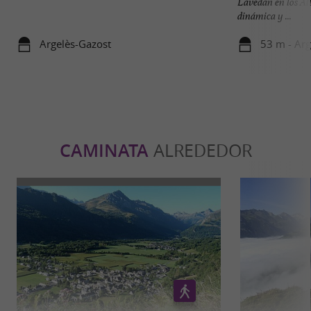
Lavedan en los Alt
dinámica y ...
Argelès-Gazost
53 m - Arg
CAMINATA
ALREDEDOR