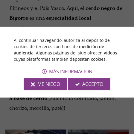
Pirineos y el País Vasco. Aquí, el
cerdo negro de
es una
Bigorre
especialidad local
especialmente popular.
Diríjase al stand de Cathy y Francis, cuya
Al continuar navegando, autoriza al depósito de
cookies de terceros con fines de
medición de
actividad principal es
,
la charcutería
los
audiencia
. Algunas páginas del sitio ofrecen
vídeos
y
de carne
embutidos
la cocción tradicional
cuyas plataformas también depositan cookies.
de cerdo criada en su granja:
la Ferme de
MÁS INFORMACIÓN
. ¡La pareja lleva más de 30 años
l'Enclave
ME NIEGO
ACCEPTO
ofreciendo una
gama de deliciosos productos
(salchicha confitada, jamón,
a base de cerdo
chorizo, morcilla, paté)!