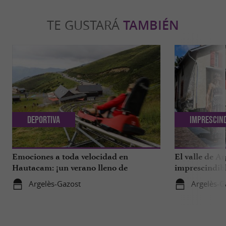
TE GUSTARÁ
TAMBIÉN
Deportiva
Imprescin
Emociones a toda velocidad en
El valle de A
Hautacam: ¡un verano lleno de
imprescindib
adrenalina!
Argelès-Gazost
Argelès-G