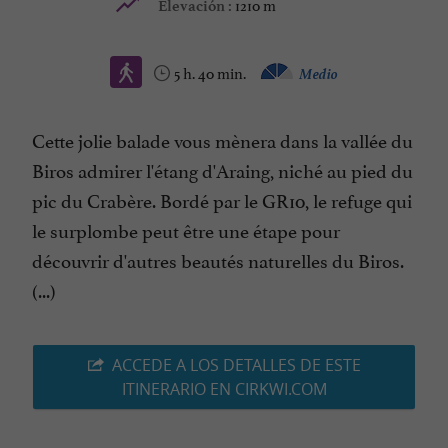
1210 m
Elevación :
5 h. 40 min.
Medio
Cette jolie balade vous mènera dans la vallée du
Biros admirer l'étang d'Araing, niché au pied du
pic du Crabère. Bordé par le GR10, le refuge qui
le surplombe peut être une étape pour
découvrir d'autres beautés naturelles du Biros.
(...)
ACCEDE A LOS DETALLES DE ESTE
ITINERARIO EN CIRKWI.COM