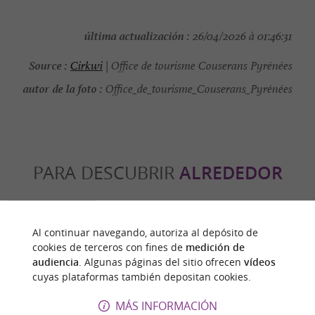
última actualización :
26/04/2026 à 01:46:31
Source :
Cirkwi
| Office de tourisme Couserans Pyrénées
autor de la foto :
Office_de_tourisme_Couserans_Pyrénées
PARA DESCUBRIR
ALREDEDOR
Descubrir
Información
Alojamiento
Al continuar navegando, autoriza al depósito de
cookies de terceros con fines de
medición de
audiencia
. Algunas páginas del sitio ofrecen
vídeos
cuyas plataformas también depositan cookies.
MÁS INFORMACIÓN