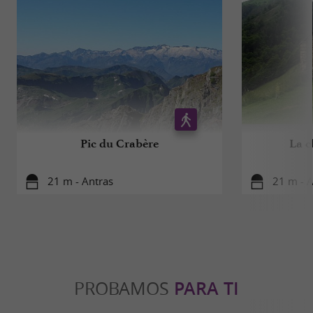
Pic du Crabère
La c
21 m - Antras
21 m - A
PROBAMOS
PARA TI