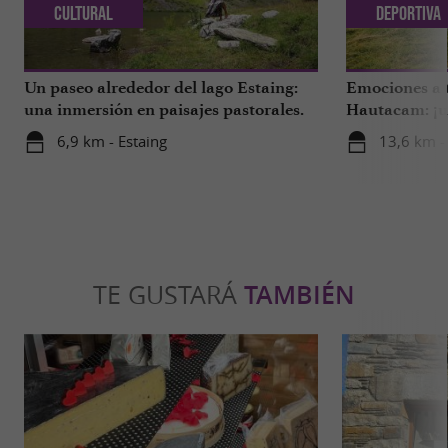
Cultural
Deportiva
Un paseo alrededor del lago Estaing:
Emociones a 
una inmersión en paisajes pastorales.
Hautacam: ¡u
adrenalina!
6,9 km - Estaing
13,6 km -
TE GUSTARÁ
TAMBIÉN