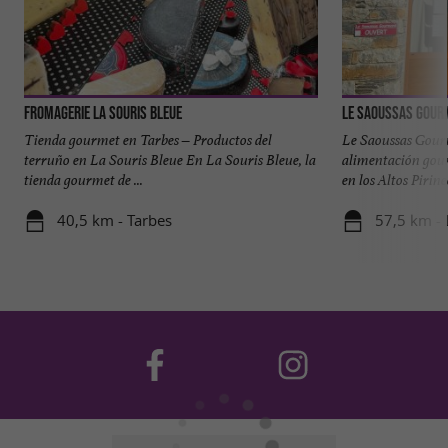
Fromagerie la Souris Bleue
Le Saoussas Gou
Tienda gourmet en Tarbes – Productos del
Le Saoussas Gour
terruño en La Souris Bleue En La Souris Bleue, la
alimentación gour
tienda gourmet de ...
en los Altos Pirine
40,5 km - Tarbes
57,5 km - 