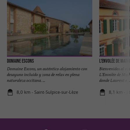
Domaine Escons
L'Envolée de Math
Domaine Escons, un auténtico alojamiento con
Bienvenidos al vu
desayuno incluido y zona de relax en plena
L'Envolée de Math
naturaleza occitana. ...
donde Laurent e ..
8,0 km - Saint-Sulpice-sur-Lèze
8,1 km - L