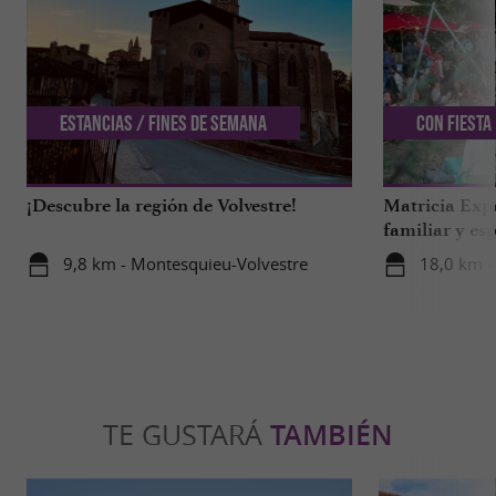
Estancias / Fines de semana
Con Fiesta
¡Descubre la región de Volvestre!
Matricia Expe
familiar y esp
bosque de Ar
9,8 km - Montesquieu-Volvestre
18,0 km -
TE GUSTARÁ
TAMBIÉN