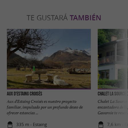
TE GUSTARÁ
TAMBIÉN
Aux d'Estaing Croisés
Chalet la Source 
Aux d'Estaing Croisés es nuestro proyecto
Chalet La Source,
familiar, impulsado por un profundo deseo de
encantadora de lu
ofrecer estancias ...
Gavarnie te reserv
335 m - Estaing
7,6 km - C