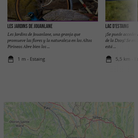
Les Jardins de Jouanlane
Lac d'Estaing
Les Jardins de Jouanlane, una granja que
¡Se puede acceder 
promueve las flores y la naturaleza en los Altos
de la D103! Se enc
Pirineos Abre bien los ...
está ...
1 m - Estaing
5,5 km - E