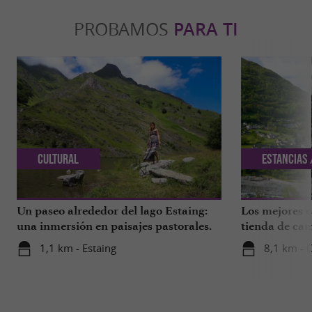
PROBAMOS
PARA TI
Cultural
Estancias 
Un paseo alrededor del lago Estaing:
Los mejores 
una inmersión en paisajes pastorales.
tienda de ca
del Parque Na
1,1 km - Estaing
8,1 km - 
Pirineos.