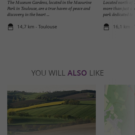
The Museum Gardens, located in the Maourine
Located north of
Park in Toulouse, are a true haven of peace and
more than just a l
discovery in the heart ...
park dedicated to .
14,7 km - Toulouse
16,1 km -
YOU WILL
ALSO
LIKE