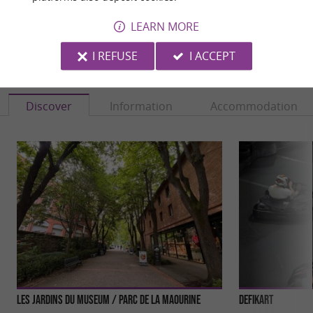
LEARN MORE
I REFUSE
I ACCEPT
YOU WILL LIKE
ALSO
Discover
Information
Accommodation
Les Jardins du Museum / Parc de la Maourine
DefiKart