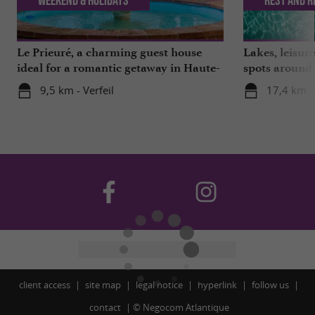
Weekend & Holidays
Rest and r
Le Prieuré, a charming guest house
Lakes, leisu
ideal for a romantic getaway in Haute-
spots around
Garonne
9,5 km - Verfeil
17,4 km -
client access
site map
legal notice
hyperlink
follow us
contact
©
Negocom Atlantique