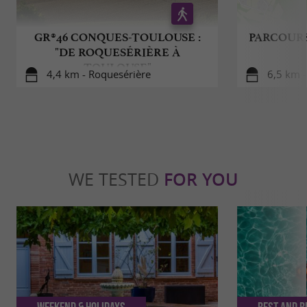
GR®46 CONQUES-TOULOUSE :
PARCOURS
"DE ROQUESÉRIÈRE À
TOULOUSE"
4,4 km - Roquesérière
6,5 km -
WE TESTED
FOR YOU