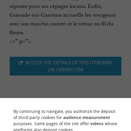
réputée pour ses cépages locaux. Enfin,
Grenade-sur-Garonne accueille les voyageurs
avec son marché couvert et le retour au fil du
fleuve.
<="" p="">
ACCESS THE DETAILS OF THIS ITINERARY
ON CIRKWI.COM
Last update :
04/08/2026 à 05:22:28
By continuing to navigate, you authorize the deposit
Source :
Cirkwi
| Haute-Garonne Tourisme
of third-party cookies for
audience measurement
Photo credit :
purposes. Some pages of the site offer
videos
whose
©MANUEL HUYNH
platforms also deposit cookies.