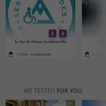
Le lac de Génos-Loudenvielle
Vil
1,5 km - Loudenvielle
1,7 km -
WE TESTED
FOR YOU