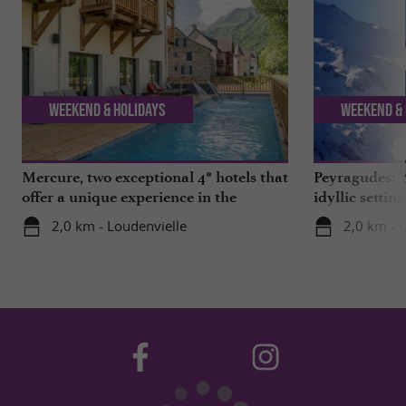
Weekend & Holidays
Weekend & 
Mercure, two exceptional 4* hotels that
Peyragudes: Y
offer a unique experience in the
idyllic settin
Hautes-Pyrénées
2,0 km - Loudenvielle
2,0 km - 