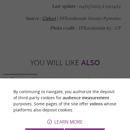
Last update :
04/07/2025 à 03:24:12
Source :
Cirkwi
| FFRandonnée Hautes-Pyrénées
Photo credit :
FFRandonnée 65 - CP
YOU WILL LIKE
ALSO
Discover
Information
Accommodation
By continuing to navigate, you authorize the deposit
of third-party cookies for
audience measurement
purposes. Some pages of the site offer
videos
whose
platforms also deposit cookies.
LEARN MORE