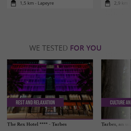
1,5 km - Lapeyre
2,9 km -
WE TESTED
FOR YOU
Rest and relaxation
Culture an
The Rex Hotel **** - Tarbes
Tarbes, an un