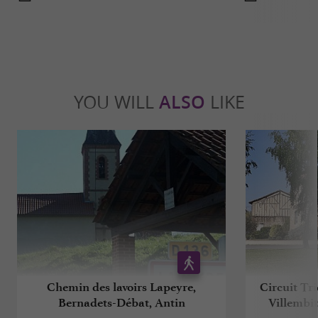
YOU WILL
ALSO
LIKE
Chemin des lavoirs Lapeyre,
Circuit Tri
Bernadets-Débat, Antin
Villembit