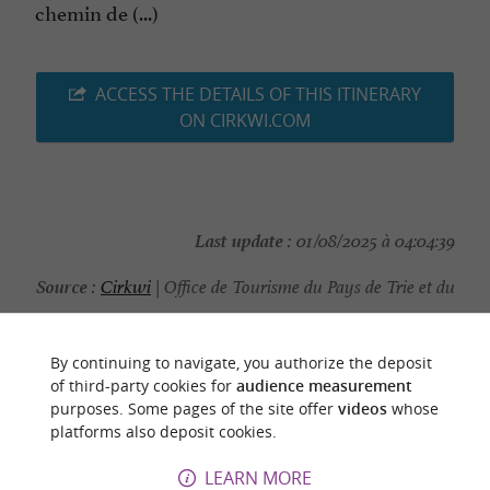
chemin de (...)
ACCESS THE DETAILS OF THIS ITINERARY
ON CIRKWI.COM
Last update :
01/08/2025 à 04:04:39
Source :
Cirkwi
| Office de Tourisme du Pays de Trie et du
Magnoac
Photo credit :
Office de Tourisme
By continuing to navigate, you authorize the deposit
of third-party cookies for
audience measurement
purposes. Some pages of the site offer
videos
whose
platforms also deposit cookies.
LEARN MORE
YOU WILL LIKE
ALSO