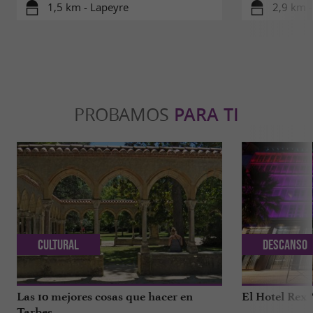
1,5 km - Lapeyre
2,9 km -
PROBAMOS
PARA TI
Cultural
Descanso
Las 10 mejores cosas que hacer en
El Hotel Rex 
Tarbes