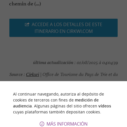
chemin de (...)
ACCEDE A LOS DETALLES DE ESTE
ITINERARIO EN CIRKWI.COM
última actualización :
01/08/2025 à 04:04:39
Source :
Cirkwi
| Office de Tourisme du Pays de Trie et du
Magnoac
autor de la foto :
Office de Tourisme
Al continuar navegando, autoriza al depósito de
cookies de terceros con fines de
medición de
audiencia
. Algunas páginas del sitio ofrecen
vídeos
cuyas plataformas también depositan cookies.
MÁS INFORMACIÓN
PARA DESCUBRIR
ALREDEDOR