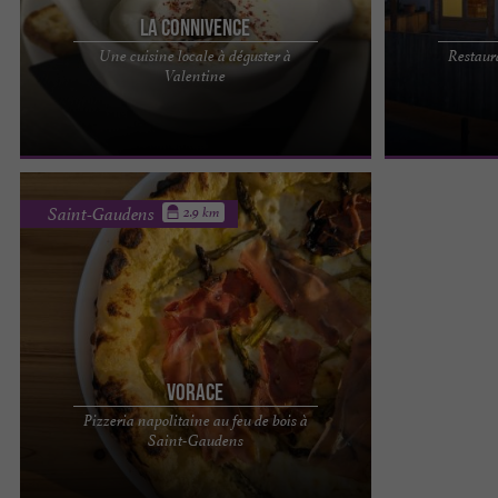
La Connivence
Une cuisine locale à déguster à
Restaur
Connivence, un restaurant traditionnel à
L’Entre Potes, 
Valentine
découvrir au cœur du Comminges Évadez-vous le
bien son nom à
temps d'un instant, la ...
humeur sont les
Saint-Gaudens
2.9 km
Vorace
Pizzeria napolitaine au feu de bois à
VORACE – L’Art de la Pizza Napolitaine au Cœur du
Saint-Gaudens
Comminges À quelques pas du centre-ville de
Saint-Gaudens, ...