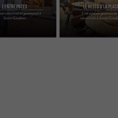
L'Entre Potes
Le Resto d'la Plac
ant convivial et gourmand à
Une adresse gourmande 
un restaurant convivial qui porte
Le Resto d'la Place, une adresse go
Saint-Gaudens
conviviale à Saint-Gaud
 Saint-Gaudens Sourire et bonne
conviviale à Saint-Gaudens Réservez
 ...
pour le déjeuner, ...