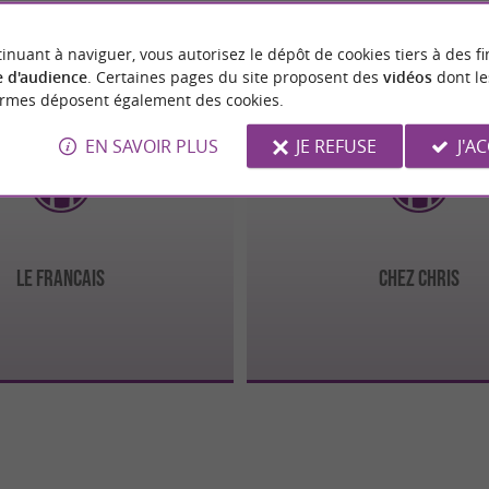
inuant à naviguer, vous autorisez le dépôt de cookies tiers à des fi
 d'audience
. Certaines pages du site proposent des
vidéos
dont le
ens
Saint-Gaudens
2.1 km
2.1 km
ormes déposent également des cookies.
EN SAVOIR PLUS
JE REFUSE
J'A
LE FRANCAIS
Chez Chris