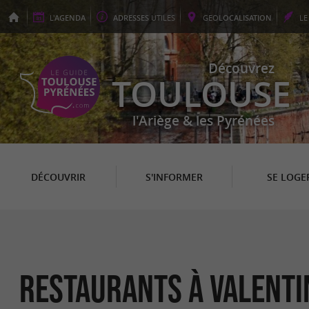
L'
AGENDA
ADRESSES
UTILES
GEO
LOCALISATION
L
Découvrez
TOULOUSE
l'Ariège & les Pyrénées
DÉCOUVRIR
S'INFORMER
SE LOGE
Restaurants à Valenti