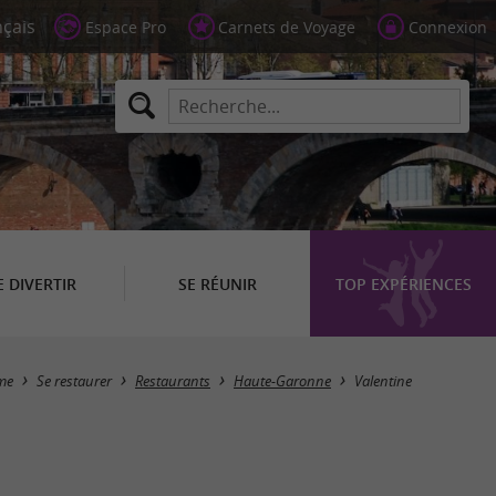
Espace Pro
Carnets de Voyage
Connexion
E DIVERTIR
SE RÉUNIR
TOP EXPÉRIENCES
Masquer la carte
me
Se restaurer
Restaurants
Haute-Garonne
Valentine