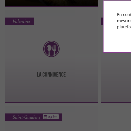
En cont
mesure
Valentine
Saint-Gaud
platef
LA CONNIVENCE
Saint-Gaudens
2.3 km