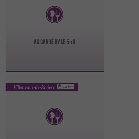
Au Carré by le 5πR
Villeneuve-de-Rivière
4.4 km