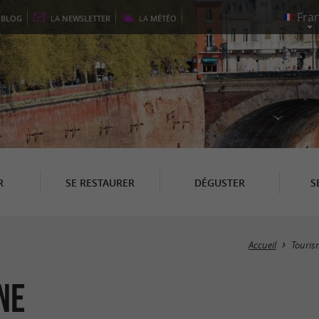
E
BLOG
LA
NEWSLETTER
LA
MÉTÉO
R
SE RESTAURER
DÉGUSTER
S
Accueil
Touris
ne