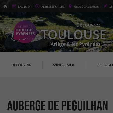
L'
AGENDA
ADRESSES
UTILES
GEO
LOCALISATION
L
Découvrez
TOULOUSE
l'Ariège & les Pyrénées
DÉCOUVRIR
S'INFORMER
SE LOGE
AUBERGE DE PEGUILHAN