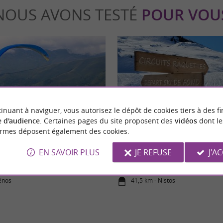
NOUS AVONS TESTÉ
POUR VOU
inuant à naviguer, vous autorisez le dépôt de cookies tiers à des fi
able
Mes envies en hiver
 d'audience
. Certaines pages du site proposent des
vidéos
dont le
ormes déposent également des cookies.
apente au-dessus du lac de
Les stations de ski nordiques des
EN SAVOIR PLUS
JE REFUSE
J'A
lle : une expérience à vivre !
énos
41,5 km - Nistos