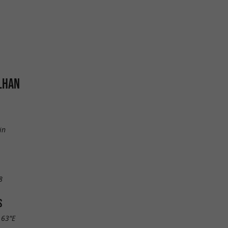
LHAN
in
8
S
.63"E