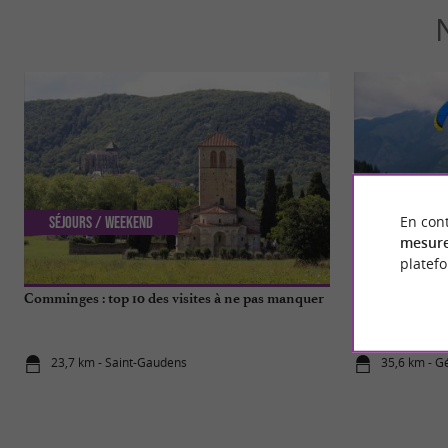
En cont
Séjours / Weekend
Incontourn
mesure
platef
Comminges : top 10 des visites à ne pas manquer
Baptême de par
Génos-Loudenvie
23,7 km - Saint-Gaudens
35,6 km - G