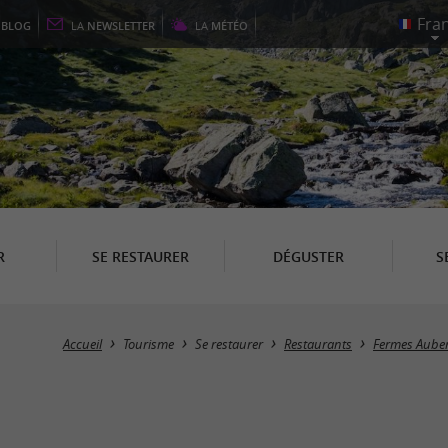
E
BLOG
LA
NEWSLETTER
LA
MÉTÉO
R
SE RESTAURER
DÉGUSTER
S
Accueil
Tourisme
Se restaurer
Restaurants
Fermes Aube