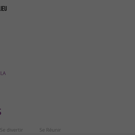
LIEU
 LA
S
Se divertir
Se Réunir