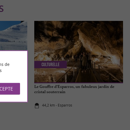
S
ns de
Culturelle
s
 Pyrénées
Le Gouffre d’Esparros, un fabuleux jardin de
CCEPTE
cristal souterrain
44,2 km - Esparros