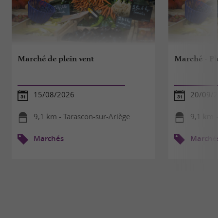
Marché de plein vent
Marché - Pl
15/08/2026
20/09/2
9,1 km - Tarascon-sur-Ariège
9,1 km -
Marchés
Marché