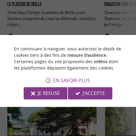
Le plateau de Beille
Tarascon-sur-Ari
Situé dans l’Ariège, le plateau de Beille a une
Tarascon-sur-Ariè
hauteur moyenne de 1 000 m d’altitude. Autrefois,
Tarascon, est une
c’était ...
de l'Ariège. ...
6,8 km - Les Cabannes
9,3 km - T
En continuant à naviguer, vous autorisez le dépôt de
cookies tiers à des fins de
mesure d'audience
.
Certaines pages du site proposent des
vidéos
dont
les plateformes déposent également des cookies.
EN SAVOIR PLUS
NOUS AVONS TESTÉ
POUR VOUS
JE REFUSE
J'ACCEPTE