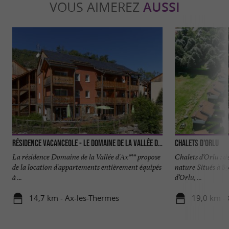
VOUS AIMEREZ
AUSSI
Résidence Vacanceole - Le Domaine de la Vallée d’Ax
Chalets d'Orlu
La résidence Domaine de la Vallée d'Ax*** propose
Chalets d’Orlu : d
de la location d'appartements entièrement équipés
nature Situés à 85
à ...
d’Orlu, ...
14,7 km - Ax-les-Thermes
19,0 km - 