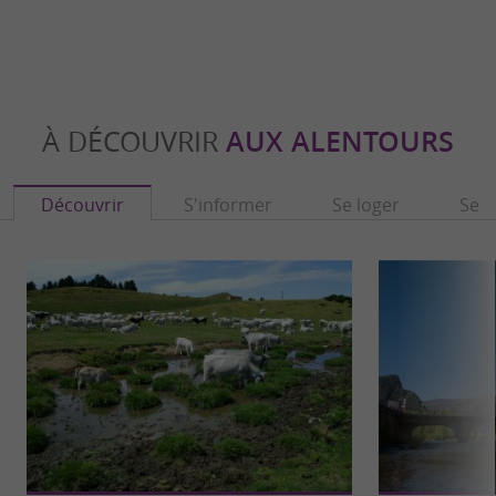
À DÉCOUVRIR
AUX ALENTOURS
Découvrir
S'informer
Se loger
Se r