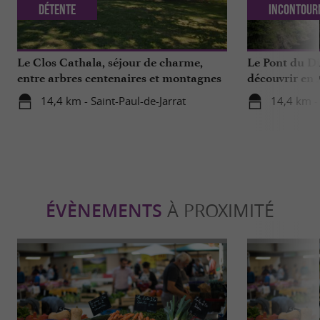
Détente
Incontour
Le Clos Cathala, séjour de charme,
Le Pont du Di
entre arbres centenaires et montagnes
découvrir en 
Ariégeoises
14,4 km - Saint-Paul-de-Jarrat
14,4 km -
ÉVÈNEMENTS
À PROXIMITÉ