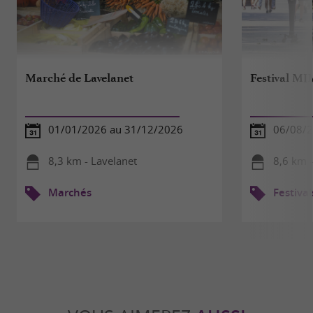
Marché de Lavelanet
Festival M
01/01/2026 au 31/12/2026
06/08/2
8,3 km - Lavelanet
8,6 km 
Marchés
Festival