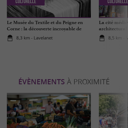
Culturelle
Culturell
Le Musée du Textile et du Peigne en
La cité médié
Corne : la découverte incroyable de
architectural 
traditions ancestrales en Ariège
8,3 km - Lavelanet
8,5 km - 
ÉVÈNEMENTS
À PROXIMITÉ