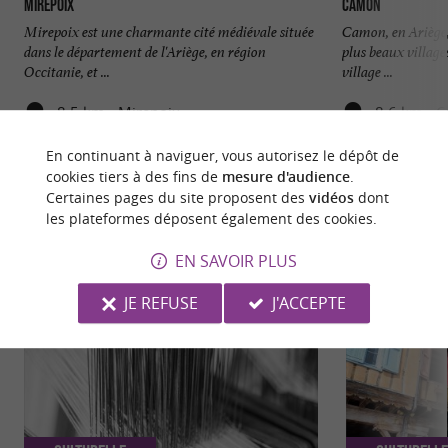
Mirepoix
Camon
Mirepoix est une charmante cité médiévale située
Camon, en Ariège, 
dans le département de l'Ariège, en région
plus beaux village
Occitanie, et ...
village ...
8,5 km - Mirepoix
8,6 km - 
En continuant à naviguer, vous autorisez le dépôt de
cookies tiers à des fins de
mesure d'audience
.
Certaines pages du site proposent des
vidéos
dont
les plateformes déposent également des cookies.
NOUS AVONS TESTÉ
POUR VOUS
EN SAVOIR PLUS
JE REFUSE
J'ACCEPTE