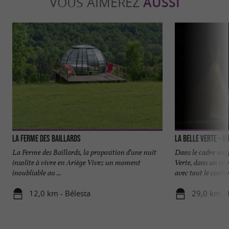
VOUS AIMEREZ
AUSSI
La Ferme des Baillards
La Belle Verte - W
La Ferme des Baillards, la proposition d’une nuit
Dans le cadre mag
insolite à vivre en Ariège Vivez un moment
Verte, dans un coi
inoubliable au ...
avec tout le confort
12,0 km - Bélesta
29,0 km - 