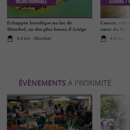
Incontournable
Séjours /
Echappée bucolique au lac de
Camon, villag
Montbel, un des plus beaux d'Ariège
cœur du Pays
3,4 km - Montbel
4,9 km -
ÉVÈNEMENTS
À PROXIMITÉ