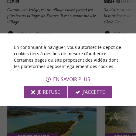
Camon
Musée du Textile e
Camon, en Ariège, est un village classé parmi les
Sa visite est une 
plus beaux villages de France. Il est surnommé « le
la matière et des
village ...
siècle. Le ...
4,9 km - Camon
9,5 km - L
En continuant à naviguer, vous autorisez le dépôt de
cookies tiers à des fins de
mesure d'audience
.
Certaines pages du site proposent des
vidéos
dont
les plateformes déposent également des cookies.
NOUS AVONS TESTÉ
POUR VOUS
EN SAVOIR PLUS
JE REFUSE
J'ACCEPTE