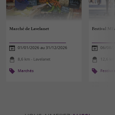
Marché de Lavelanet
Festival M
01/01/2026 au 31/12/2026
06/08/2
8,6 km - Lavelanet
12,6 km
Marchés
Festival