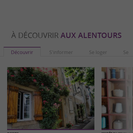
À DÉCOUVRIR
AUX ALENTOURS
Découvrir
S'informer
Se loger
Se r