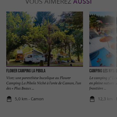
VOUS AIMEREZ
AUSSI
Flower Camping La Pibola
Camping Les Nysa
Vivez une parenthèse bucolique au Flower
Le camping 3* Les 
Camping La Pibola Niché à l'orée de Camon, l'un
en pleine nature d
des « Plus Beaux ...
frontière ...
5,0 km - Camon
12,3 km -