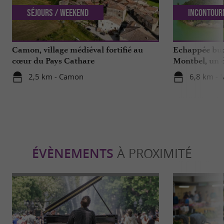
Séjours / Weekend
Incontour
Camon, village médiéval fortifié au
Echappée buc
cœur du Pays Cathare
Montbel, un d
2,5 km - Camon
6,8 km - 
ÉVÈNEMENTS
À PROXIMITÉ