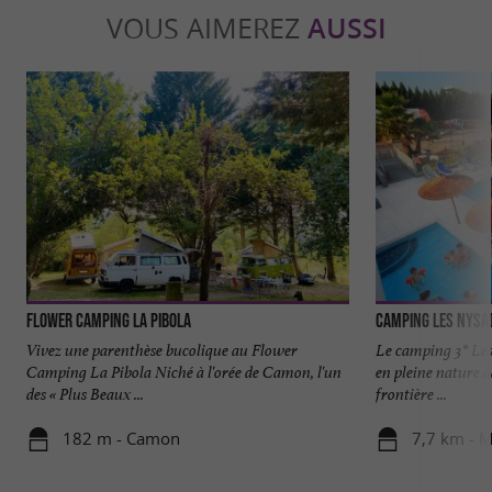
VOUS AIMEREZ
AUSSI
Flower Camping La Pibola
Camping Les Nysa
Vivez une parenthèse bucolique au Flower
Le camping 3* Les 
Camping La Pibola Niché à l'orée de Camon, l'un
en pleine nature d
des « Plus Beaux ...
frontière ...
182 m - Camon
7,7 km - M