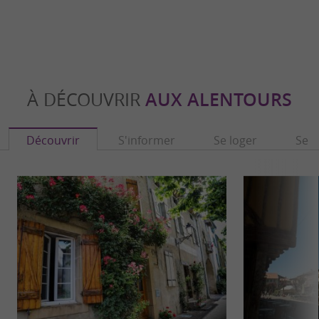
À DÉCOUVRIR
AUX ALENTOURS
Découvrir
S'informer
Se loger
Se r