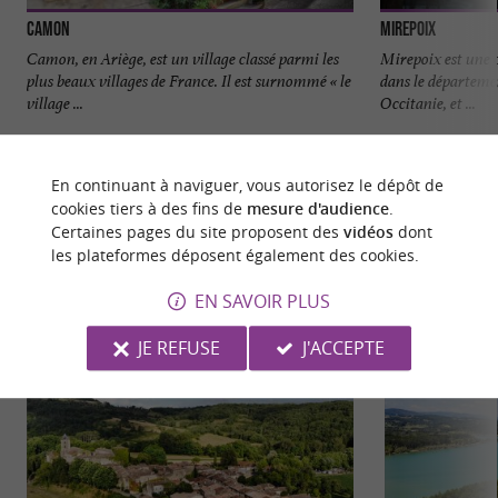
Camon
Mirepoix
Camon, en Ariège, est un village classé parmi les
Mirepoix est une 
plus beaux villages de France. Il est surnommé « le
dans le départemen
village ...
Occitanie, et ...
2,6 km - Camon
8,2 km - M
En continuant à naviguer, vous autorisez le dépôt de
cookies tiers à des fins de
mesure d'audience
.
Certaines pages du site proposent des
vidéos
dont
les plateformes déposent également des cookies.
EN SAVOIR PLUS
NOUS AVONS TESTÉ
POUR VOUS
JE REFUSE
J'ACCEPTE