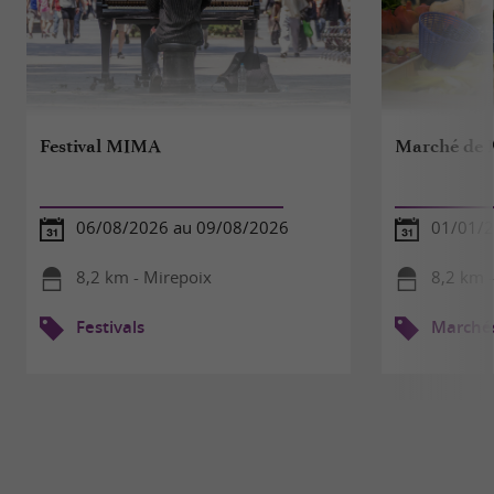
Festival MIMA
Marché de 
06/08/2026 au 09/08/2026
01/01/2
8,2 km - Mirepoix
8,2 km 
Festivals
Marché