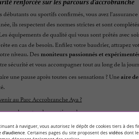
rité renforcée sur les parcours d’accrobranche
 débutants ou sportifs confirmés, vous avez l’assurance
ée, ils respectent des normes strictes et sont complété
Les équipements de qualité qui vous sont prêtés avec so
rête en cas de besoin. Enfilez votre baudrier, attrapez v
votre niveau. Des
moniteurs passionnés et expérimenté
tre sécurité et vous accompagner tout au long de la jour
aire une pause après toutes ces sensations ? Une
aire de
é.
venir au Parc Accrobranche Aya ?
 son cadre naturel exceptionnel
ses parcours adaptés à toute la famille
inuant à naviguer, vous autorisez le dépôt de cookies tiers à des fi
son accueil convivial et professionnel
 d'audience
. Certaines pages du site proposent des
vidéos
dont le