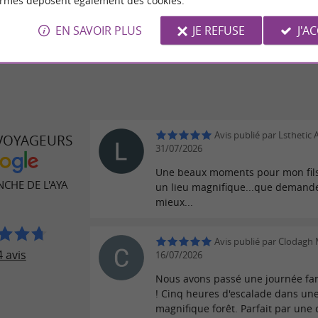
ses nombreux sentiers de randonnée au pied du lac bleu
ormes déposent également des cookies.
EN SAVOIR PLUS
JE REFUSE
J'A
Avis publié par Lsthetic 
 VOYAGEURS
31/07/2026
Une beaux moments pour mon fils
CHE DE L'AYA
un lieu magnifique...que demand
mieux...
Avis publié par Clodagh 
 avis
16/07/2026
Nous avons passé une journée fa
! Cinq heures d'escalade dans un
magnifique forêt. Parfait par une