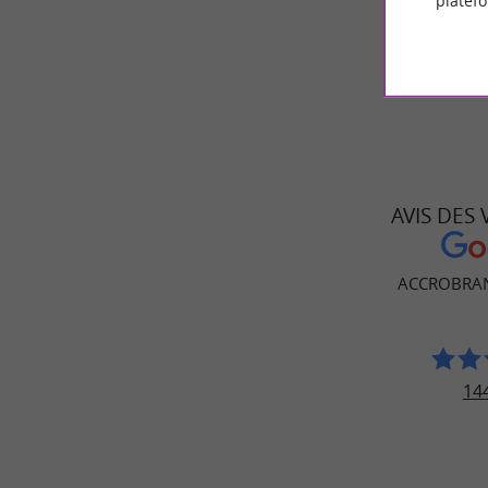
Pour 
platef
AVIS DES
ACCROBRAN
144