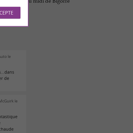
 et du pic du midi de Bigorre
CCEPTE
Auto le
...dans
er de
McGuirk le
ntastique
e
 chaude