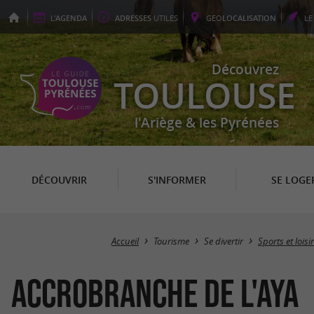
L'
AGENDA
ADRESSES
UTILES
GEO
LOCALISATION
L
Découvrez
TOULOUSE
l'Ariège & les Pyrénées
DÉCOUVRIR
S'INFORMER
SE LOGE
Accueil
Tourisme
Se divertir
Sports et loisi
Accrobranche de l'Aya