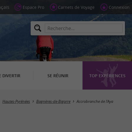
Espace Pro
Carnets de Voyage
Connexion
E DIVERTIR
SE RÉUNIR
TOP EXPÉRIENCES
Hautes-Pyrénées
Bagnères-de-Bigorre
Accrobranche de l'Aya