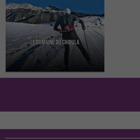
Le Domaine du Chioula
Le Domaine du Chioula est situé en Ariège. Il est
très proche d’ Ax 3 Domaines. C’est un espace de
sports ...