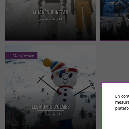
Mijanès-Donezan
De l'autre côté du col de Pailhères, la station de
Sur les hauteu
Station de Ski
St
sports d’hiver Mijanès-Donnezan domine à 2000
station de spor
mètres ...
anciennement .
Montferrier
En cont
mesure
Les Monts d'Olmes
platef
Rattachée à la commune de Montferrier, la
Station de Ski
station de sports d’hiver des Monts d'Olmes
s'élève entre 1400 ...