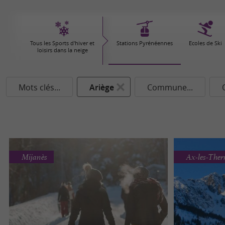
Tous les Sports d'hiver et
Stations Pyrénéennes
Ecoles de Ski
loisirs dans la neige
Mots clés...
Ariège
Commune...
Mijanès
Ax-les-The