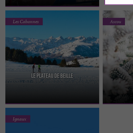
Les Cabannes
Ascou
Le Plateau de Beille
Station de sports d’hiver Ariégeoise au cadre
La station de s
exceptionnel, à 1h30 de Toulouse, le Plateau de
située dans la
Beille (1800 m ...
de ...
Ignaux