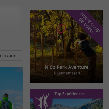
n
o
t
e
c
o
u
p
e
c
o
e
u
r
d
r
r la carte
N'Co Park Aventure
à Lannemezan
Top Expériences