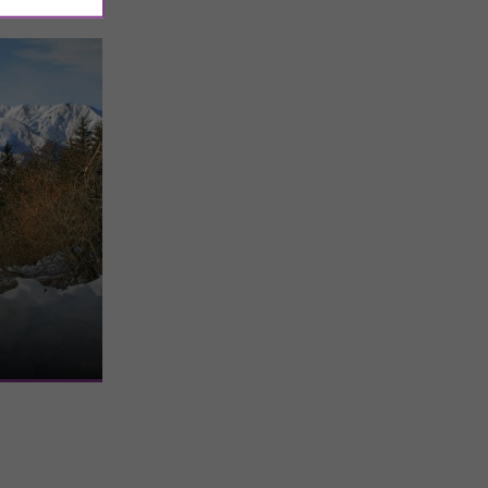
t, au cœur des
ieurs un