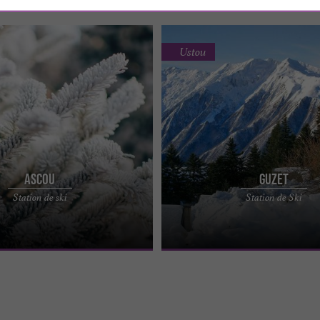
Ustou
Ascou
Guzet
ports d’hiver Ascou Pailhères est
La station de sports d’hiver de Guze
Station de ski
Station de Ski
 commune d' Ascou, à l'ouest du col
Pyrénées Ariègeoises, offre à ses sk
domaine ...