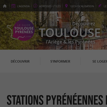
L'
AGENDA
ADRESSES
UTILES
GEO
LOCALISATION
L
Découvrez
TOULOUSE
l'Ariège & les Pyrénées
DÉCOUVRIR
S'INFORMER
SE LOGE
Stations Pyrénéennes 