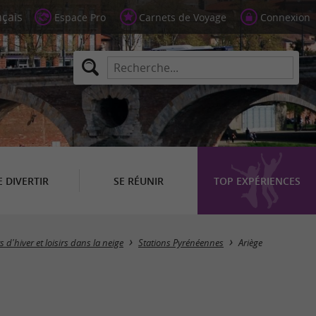
Espace Pro
Carnets de Voyage
Connexion
E DIVERTIR
SE RÉUNIR
TOP EXPÉRIENCES
Masquer la carte
s d'hiver et loisirs dans la neige
Stations Pyrénéennes
Ariège