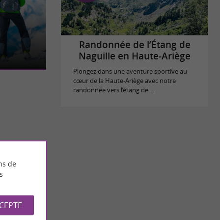
 cœur de la
oin de
Randonnée de l’Étang de
Naguille en Haute-Ariège
Plongez dans une aventure sportive au
cœur de la Haute-Ariège avec notre
randonnée vers l’étang de ...
ns de
s
CCEPTE