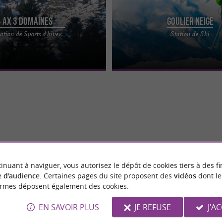
Ax 3 Domaines
Goulier Neige
rs d'Ax-les-Thermes en Ariège, la
Cette station familiale, est située au
ation de Sports d'hiver
Station de Ski
ts d’hiver Ax 3 Domaines,
Vallée du Vicdessos en Ariège, non l
..
Tarascon. ...
inuant à naviguer, vous autorisez le dépôt de cookies tiers à des fi
 d'audience
. Certaines pages du site proposent des
vidéos
dont le
ormes déposent également des cookies.
EN SAVOIR PLUS
JE REFUSE
J'A