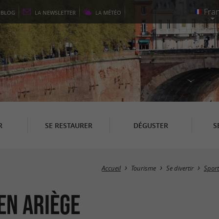
E
BLOG
LA
NEWSLETTER
LA
MÉTÉO
R
SE RESTAURER
DÉGUSTER
S
Accueil
Tourisme
Se divertir
Sport
en Ariège