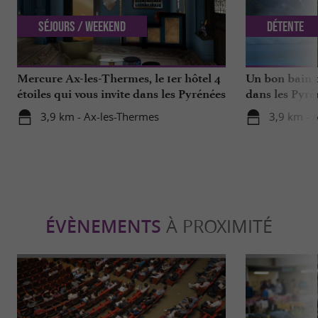
Séjours / Weekend
Détente
Mercure Ax-les-Thermes, le 1er hôtel 4
Un bon bain c
étoiles qui vous invite dans les Pyrénées
dans les Pyré
3,9 km - Ax-les-Thermes
3,9 km - 
ÉVÈNEMENTS
À PROXIMITÉ