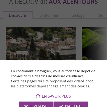
À DÉCOUVRIR
AUX ALENTOURS
Découvrir
S'informer
Se loger
Se r
En continuant à naviguer, vous autorisez le dépôt de
cookies tiers à des fins de
mesure d'audience
.
Certaines pages du site proposent des
vidéos
dont
Ax-les-Thermes
La Maison des Lou
les plateformes déposent également des cookies.
Ax-les-Thermes est principalement connu pour
La Maison des Lo
ses thermes et sa station de ski Ax 3 Domaines. Les
cœur des Pyrénées
EN SAVOIR PLUS
eaux chaudes, dont ...
sublime ...
JE REFUSE
J'ACCEPTE