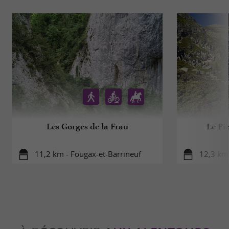
Les Gorges de la Frau
Le Pi
11,2 km - Fougax-et-Barrineuf
12,3 km