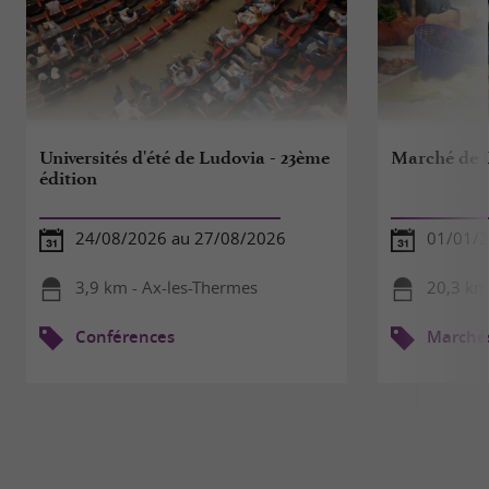
Universités d'été de Ludovia - 23ème
Marché de L
édition
24/08/2026 au 27/08/2026
01/01/2
3,9 km - Ax-les-Thermes
20,3 km
Conférences
Marché