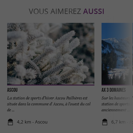
VOUS AIMEREZ
AUSSI
Ascou
Ax 3 Domaines
La station de sports d’hiver Ascou Pailhères est
Sur les hauteurs d
située dans la commune d' Ascou, à l'ouest du col
station de sports 
de ...
anciennement ...
4,2 km - Ascou
6,7 km - A