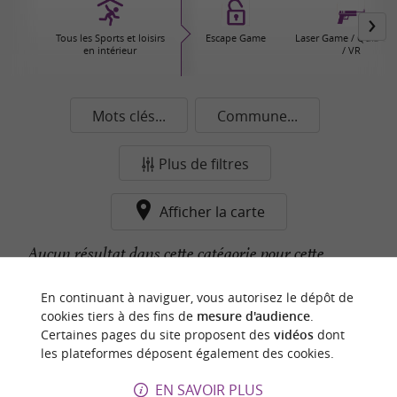
Tous les Sports et loisirs
Escape Game
Laser Game / Quiz G
en intérieur
/ VR
Mots clés...
Commune...
Plus de filtres
Afficher la carte
Aucun résultat dans cette catégorie pour cette
commune pour le moment...
En continuant à naviguer, vous autorisez le dépôt de
cookies tiers à des fins de
mesure d'audience
.
Certaines pages du site proposent des
vidéos
dont
n
o
t
e
c
o
u
p
e
c
o
e
u
les plateformes déposent également des cookies.
r
d
r
EN SAVOIR PLUS