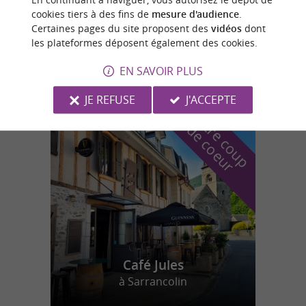
cookies tiers à des fins de
mesure d'audience
.
Thermes de Luchon
Certaines pages du site proposent des
vidéos
dont
Préparation et récupération sportive dans
les plateformes déposent également des cookies.
les Pyrénées
EN SAVOIR PLUS
JE REFUSE
J'ACCEPTE
n
o
t
e
c
o
u
p
e
c
o
e
u
r
d
r
Café Jules
à Sarrancolin