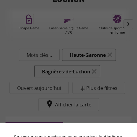
Escape Game
Laser Game / Quiz Game
Clubs de sport / Remise
/ VR
en forme
Mots clés...
Haute-Garonne
Bagnères-de-Luchon
Ouvert aujourd'hui
Plus de filtres
Afficher la carte
Bagnères-de-Luchon
En continuant à naviguer, vous autorisez le dépôt de