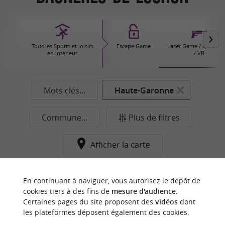
Tous les Sports et loisirs
Escape Game
Laser Game / Quiz G
en intérieur
/ VR
Mots clés...
Haute-Garonne
Commune...
Plus de filtres
Afficher la carte
Aucun résultat dans cette catégorie pour cette
En continuant à naviguer, vous autorisez le dépôt de
commune pour le moment...
cookies tiers à des fins de
mesure d'audience
.
Certaines pages du site proposent des
vidéos
dont
les plateformes déposent également des cookies.