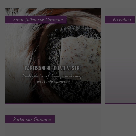
Saint-Julien-sur-Garonne
Péchabou
L'Artisanerie du Volvestre
Productos beneficiosos para el cuerpo
Artesanía de Volvestre: productos beneficiosos
en Haute-Garonne
para el cuerpo por descubrir en Haute-Garonne
Apasionada por la ...
Portet-sur-Garonne