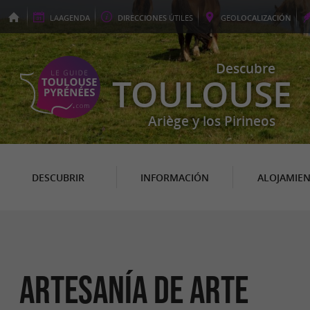
LA
AGENDA
DIRECCIONES
ÚTILES
GEO
LOCALIZACIÓN
Descubre
TOULOUSE
Ariège y los Pirineos
DESCUBRIR
INFORMACIÓN
ALOJAMIE
Artesanía de arte