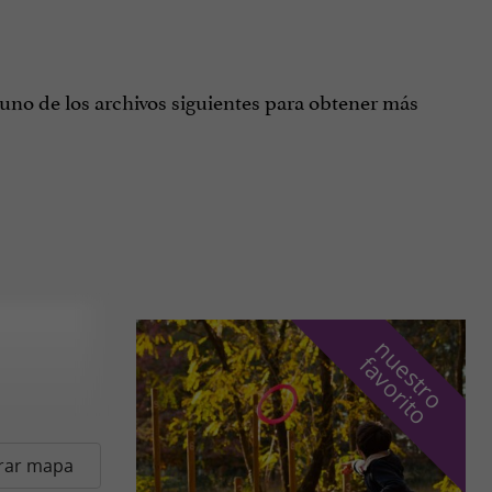
 uno de los archivos siguientes para obtener más
n
u
e
s
t
r
o
a
v
o
r
i
t
f
o
rar mapa