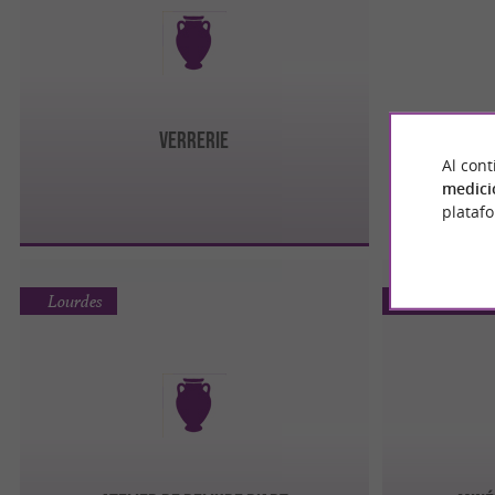
Verrerie
Al cont
medici
plataf
Lourdes
Saint-Bert