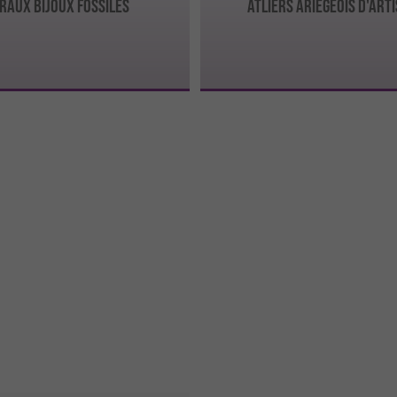
raux Bijoux Fossiles
ATLIERS ARIÉGEOIS D'ART