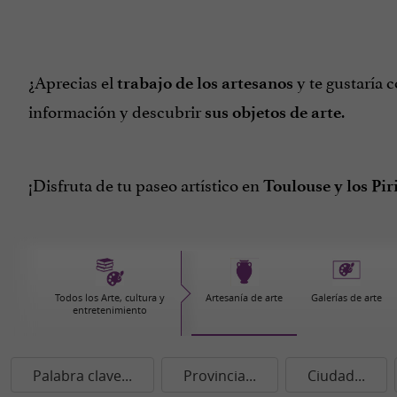
¿Aprecias el
y te gustaría 
trabajo de los artesanos
información y descubrir
.
sus objetos de arte
¡Disfruta de tu paseo artístico en
Toulouse y los Pir
Todos los Arte, cultura y
Artesanía de arte
Galerías de arte
entretenimiento
Palabra clave...
Provincia...
Ciudad...