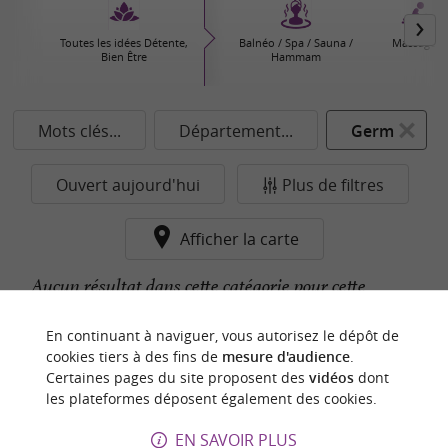
Toutes les idées Détente,
Balnéo / Spa / Sauna /
Massages
Bien Être
Hammam
Mots clés...
Département...
Germ
Ouvert aujourd'hui
Plus de filtres
Afficher la carte
Aucun résultat dans cette catégorie pour cette
commune pour le moment...
En continuant à naviguer, vous autorisez le dépôt de
cookies tiers à des fins de
mesure d'audience
.
Certaines pages du site proposent des
vidéos
dont
n
o
t
e
c
o
u
p
e
c
o
e
u
les plateformes déposent également des cookies.
r
d
r
EN SAVOIR PLUS