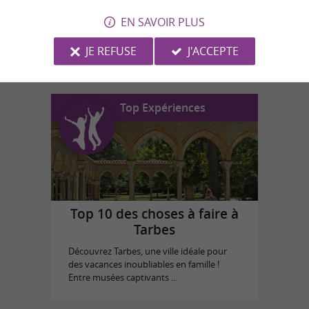
EN SAVOIR PLUS
N'Co Park Aventure
à Lannemezan
JE REFUSE
J'ACCEPTE
Top Expériences
Top 10 des choses à faire à
Tarbes
Découvrez Tarbes, une ville idéale pour
des vacances inoubliables en famille !
Entre musées captivants ...