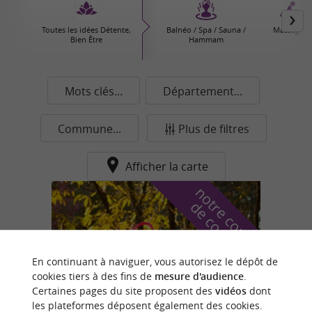
Toutes les idées Détente,
Balnéo / Spa / Sauna /
Massages
Bien Être
Hammam
Mots clés...
Département...
Commune...
Plus de filtres
Afficher la carte
n
o
t
e
c
o
u
p
e
c
o
e
u
r
d
r
En continuant à naviguer, vous autorisez le dépôt de
cookies tiers à des fins de
mesure d'audience
.
Certaines pages du site proposent des
vidéos
dont
les plateformes déposent également des cookies.