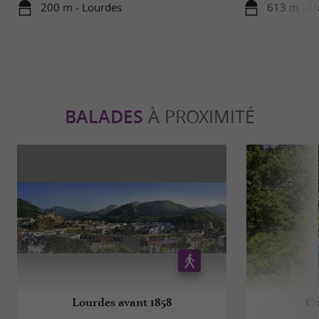
200 m - Lourdes
613 m - L
BALADES
À PROXIMITÉ
Lourdes avant 1858
Ch