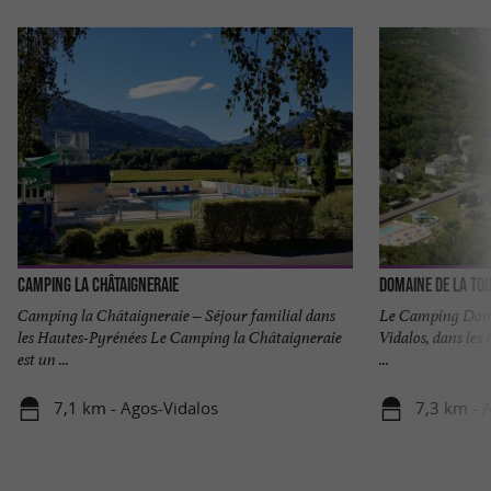
Camping la Châtaigneraie
Domaine de la To
Camping la Châtaigneraie – Séjour familial dans
Le Camping Domai
les Hautes-Pyrénées Le Camping la Châtaigneraie
Vidalos, dans les
est un ...
...
7,1 km - Agos-Vidalos
7,3 km - 