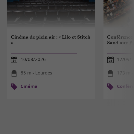
Cinéma de plein air : « Lilo et Stitch
Conférence 
»
Sand aux Py
10/08/2026
17/09/
85 m - Lourdes
173 m -
Cinéma
Confér