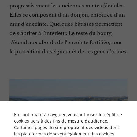
progressivement les anciennes mottes féodales.
Elles se composent d’un donjon, entourée d’un
mur d’enceinte. Quelques bâtisses permettent
de s’abriter à l’intérieur. Le reste du bourg
s’étend aux abords de l’enceinte fortifiée, sous
la protection du seigneur et de ses gens d’armes.
En continuant à naviguer, vous autorisez le dépôt de
cookies tiers à des fins de
mesure d'audience
.
Certaines pages du site proposent des
vidéos
dont
les plateformes déposent également des cookies.