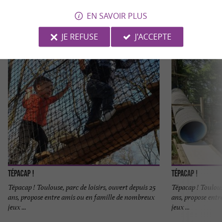
EN SAVOIR PLUS
JE REFUSE
J'ACCEPTE
Tépacap !
Tépacap !
Tépacap ! Toulouse, parc de loisirs, ouvert depuis 25
Tépacap ! Toulous
ans, propose entre amis ou en famille de nombreux
ans, propose ent
jeux ...
jeux ...