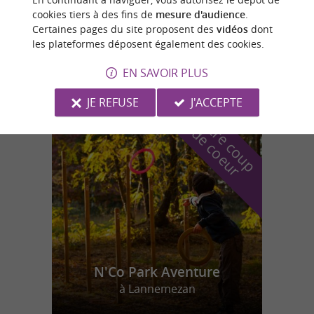
cookies tiers à des fins de
mesure d'audience
.
Fromagerie Garona
Certaines pages du site proposent des
vidéos
dont
Fromagerie artisanale Garona, entre terroir
les plateformes déposent également des cookies.
et partage
EN SAVOIR PLUS
JE REFUSE
J'ACCEPTE
n
o
t
e
c
o
u
p
e
c
o
e
u
r
d
r
N'Co Park Aventure
à Lannemezan