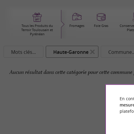
Tous les Produits du
Fromages
Foie Gras
Conserver
Terroir Toulousain et
Plat
Pyrénéen
Mots clés...
Haute-Garonne
Commune..
Aucun résultat dans cette catégorie pour cette commune 
En cont
mesure
platef