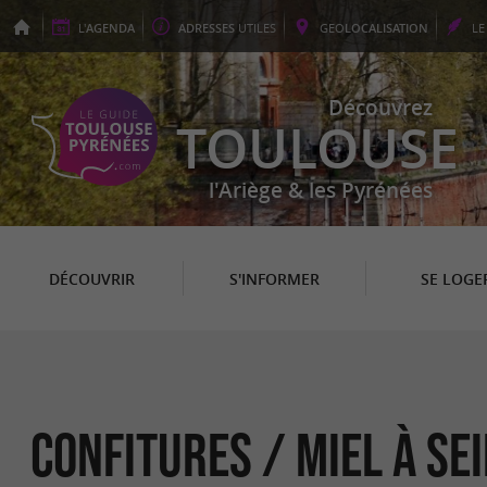
L'
AGENDA
ADRESSES
UTILES
GEO
LOCALISATION
L
Découvrez
TOULOUSE
l'Ariège & les Pyrénées
DÉCOUVRIR
S'INFORMER
SE LOGE
Confitures / Miel à Se