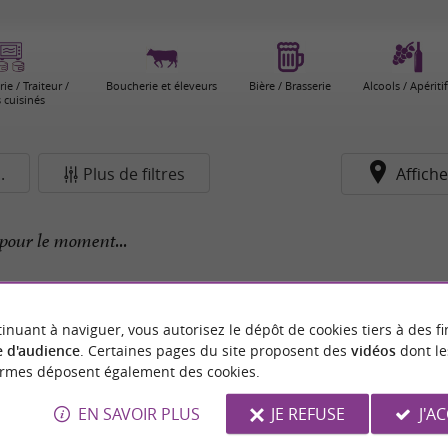
ie / Traiteur /
Boucherie et éleveurs
Bière / Brasserie
Alcools / Apériti
s cuisinés
.
Plus de filtres
Affiche
pour le moment...
inuant à naviguer, vous autorisez le dépôt de cookies tiers à des fi
 d'audience
. Certaines pages du site proposent des
vidéos
dont le
ormes déposent également des cookies.
EN SAVOIR PLUS
JE REFUSE
J'A