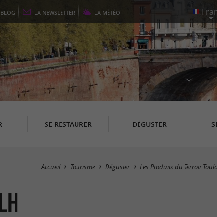
E
BLOG
LA
NEWSLETTER
LA
MÉTÉO
R
SE RESTAURER
DÉGUSTER
S
Accueil
Tourisme
Déguster
Les Produits du Terroir Toul
ilh