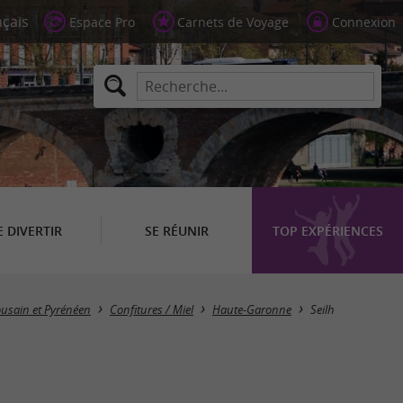
Espace Pro
Carnets de Voyage
Connexion
E DIVERTIR
SE RÉUNIR
TOP EXPÉRIENCES
Masquer la carte
ousain et Pyrénéen
Confitures / Miel
Haute-Garonne
Seilh