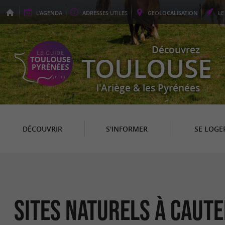
L'
AGENDA
ADRESSES
UTILES
GEO
LOCALISATION
L
Découvrez
TOULOUSE
l'Ariège & les Pyrénées
DÉCOUVRIR
S'INFORMER
SE LOGE
Sites Naturels à Caut