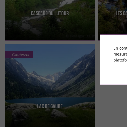
Cascade du Lutour
Les C
La Cascade du Lutour se situe sur commune de
Entre Cauterets
Cauterets, au sud du village, en direction de la
une superbe ra
frontière espagnole. ...
jusqu’à ...
En cont
mesure
Cauterets
platef
Lac de Gaube
Le lac de Gaube est un lac emblématique des
Pyrénées françaises, situé sur la commune de
Cauterets, au cœur du ...