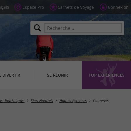
Espace Pro
Carnets de Voyage
Connexion
E DIVERTIR
SE RÉUNIR
TOP EXPÉRIENCES
Masquer la carte
tes Touristiques
Sites Naturels
Hautes-Pyrénées
Cauterets