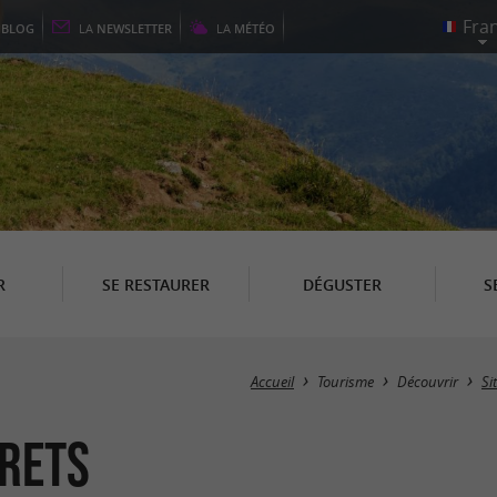
E
BLOG
LA
NEWSLETTER
LA
MÉTÉO
R
SE RESTAURER
DÉGUSTER
S
Accueil
Tourisme
Découvrir
Si
erets