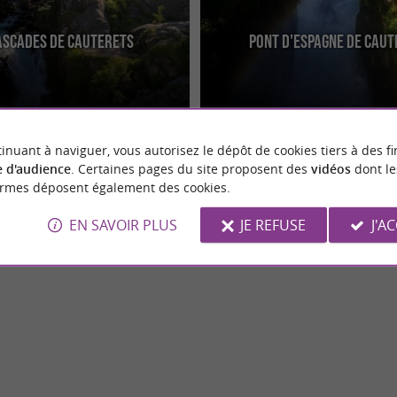
ascades de Cauterets
Pont d'Espagne de Cau
 et le Pont d’Espagne, venez faire
Le Pont d'Espagne est un site naturel
ndonnée facile dans les sous bois
touristique remarquable situé dans 
françaises, plus ...
inuant à naviguer, vous autorisez le dépôt de cookies tiers à des fi
 d'audience
. Certaines pages du site proposent des
vidéos
dont le
ormes déposent également des cookies.
EN SAVOIR PLUS
JE REFUSE
J'A