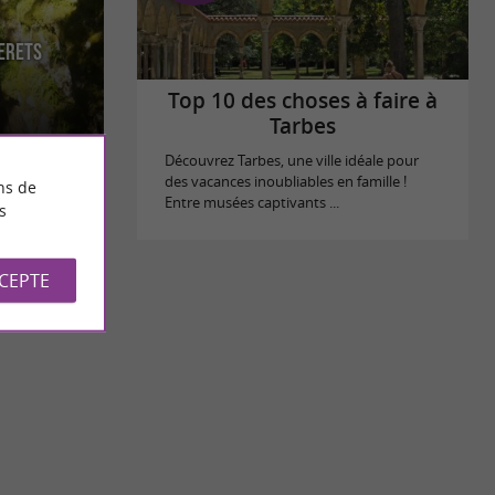
terets
 et
les Pyrénées
Top 10 des choses à faire à
Tarbes
Découvrez Tarbes, une ville idéale pour
des vacances inoubliables en famille !
ns de
Entre musées captivants ...
s
CCEPTE