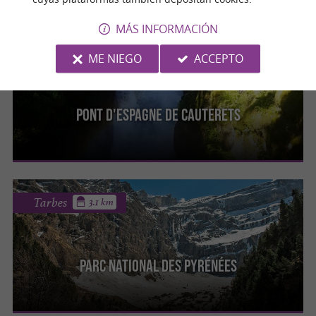
MÁS INFORMACIÓN
Cauterets
ME NIEGO
ACCEPTO
Pont d'Espagne de Cauterets
Tarbes
3.1 km
Parc National Des Pyrénées