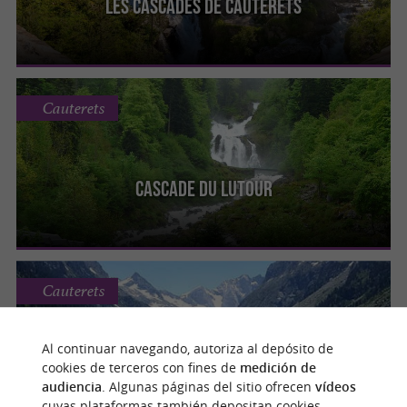
Les Cascades de Cauterets
Cauterets
Cascade du Lutour
Cauterets
Al continuar navegando, autoriza al depósito de
cookies de terceros con fines de
medición de
Lac de Gaube
audiencia
. Algunas páginas del sitio ofrecen
vídeos
cuyas plataformas también depositan cookies.