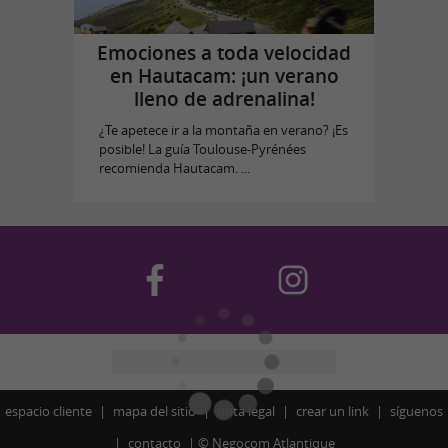
Emociones a toda velocidad
en Hautacam: ¡un verano
lleno de adrenalina!
¿Te apetece ir a la montaña en verano? ¡Es
posible! La guía Toulouse-Pyrénées
recomienda Hautacam. ...
espacio cliente
mapa del sitio
nota legal
crear un link
síguenos
contacto
©
Negocom Atlantique