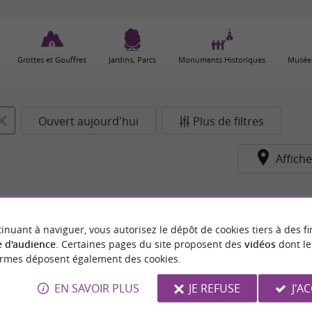
Grottes et Gouffres
Jardins, Parcs
Monuments Historiques
Musées
Ouvert aujourd'hui
Plus de filtres
Affiche
inuant à naviguer, vous autorisez le dépôt de cookies tiers à des fi
 d'audience
. Certaines pages du site proposent des
vidéos
dont le
ormes déposent également des cookies.
EN SAVOIR PLUS
JE REFUSE
J'A