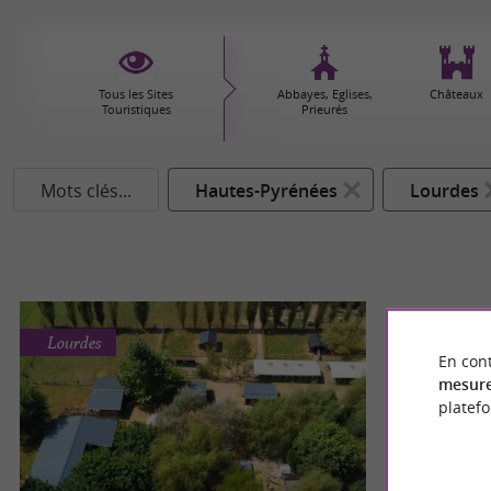
Tous les Sites
Abbayes, Eglises,
Châteaux
Touristiques
Prieurés
Mots clés...
Hautes-Pyrénées
Lourdes
Lourdes
En cont
mesure
platef