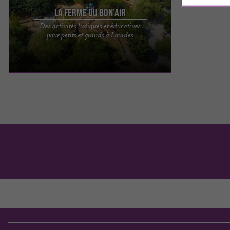
La Ferme du Bon'Air
Des activités ludiques et éducatives
La Ferme du Bon'Air, un parc à thème
pour petits et grands à Lourdes
incontournable à Lourdes Dans les Hautes-
Pyrénées, à 30 minutes de ...