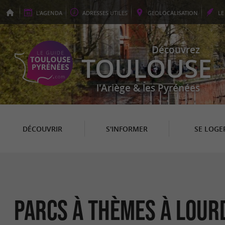
L'
AGENDA
ADRESSES
UTILES
GEO
LOCALISATION
L
Découvrez
TOULOUSE
l'Ariège & les Pyrénées
DÉCOUVRIR
S'INFORMER
SE LOGE
Parcs à thèmes à Lour