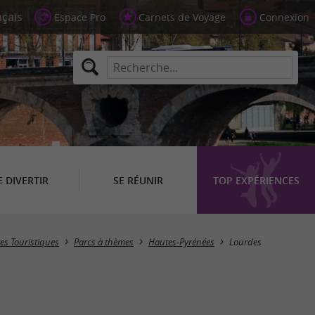
Espace Pro
Carnets de Voyage
Connexion
E DIVERTIR
SE RÉUNIR
TOP EXPÉRIENCES
Masquer la carte
tes Touristiques
Parcs à thèmes
Hautes-Pyrénées
Lourdes