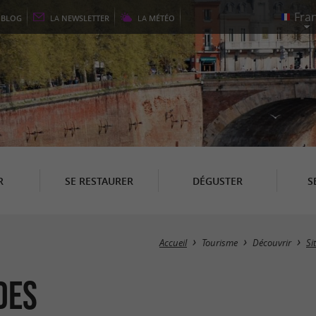
E
BLOG
LA
NEWSLETTER
LA
MÉTÉO
R
SE RESTAURER
DÉGUSTER
S
Accueil
Tourisme
Découvrir
Si
des