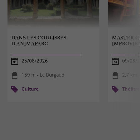
DANS LES COULISSES
MASTER CL
D'ANIMAPARC
IMPROVIS
25/08/2026
09/08/
159 m - Le Burgaud
2,7 km 
Culture
Théâtre