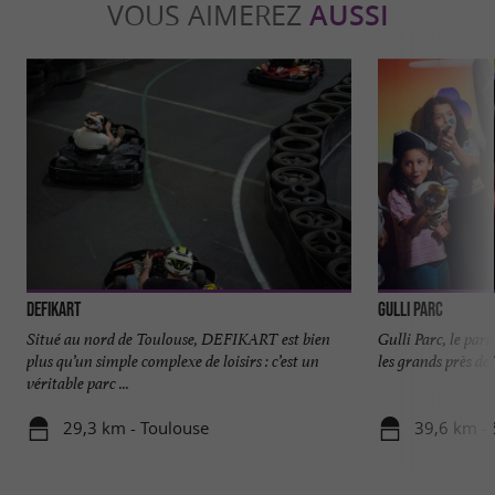
VOUS AIMEREZ
AUSSI
DefiKart
Gulli Parc
Situé au nord de Toulouse, DEFIKART est bien
Gulli Parc, le parc
plus qu’un simple complexe de loisirs : c’est un
les grands près de 
véritable parc ...
29,3 km - Toulouse
39,6 km - 