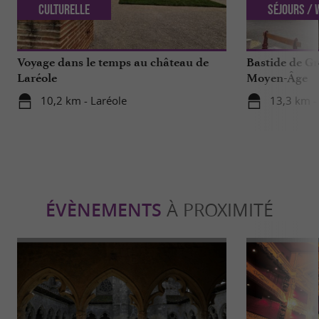
Culturelle
Séjours /
Voyage dans le temps au château de
Bastide de Gr
Laréole
Moyen-Âge
10,2 km - Laréole
13,3 km -
ÉVÈNEMENTS
À PROXIMITÉ