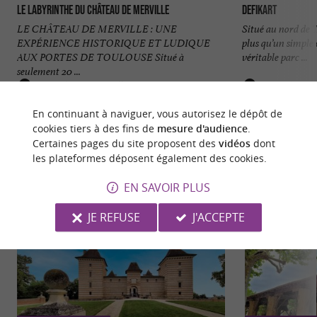
Le Labyrinthe du Château de Merville
DefiKart
LE CHÂTEAU DE MERVILLE : UNE
Situé au nord de
EXPÉRIENCE HISTORIQUE ET LUDIQUE
plus qu’un simple c
AUX PORTES DE TOULOUSE Situé à
véritable parc ...
seulement 20 ...
15,6 km - Merville
29,3 km -
En continuant à naviguer, vous autorisez le dépôt de
cookies tiers à des fins de
mesure d'audience
.
Certaines pages du site proposent des
vidéos
dont
les plateformes déposent également des cookies.
EN SAVOIR PLUS
NOUS AVONS TESTÉ
POUR VOUS
JE REFUSE
J'ACCEPTE