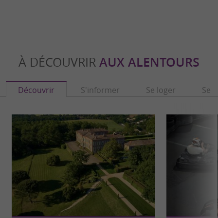
À DÉCOUVRIR
AUX ALENTOURS
Découvrir
S'informer
Se loger
Se r