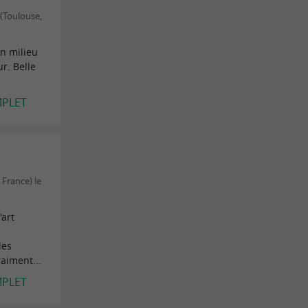
(Toulouse,
in milieu
r. Belle
MPLET
 France) le
'art
n
les
aiment...
MPLET