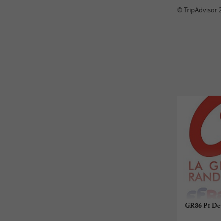
© TripAdvisor 
GR86 P1 De