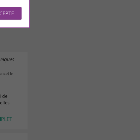
CCEPTE
LES AVIS
uelques
ance) le
l de
elles
MPLET