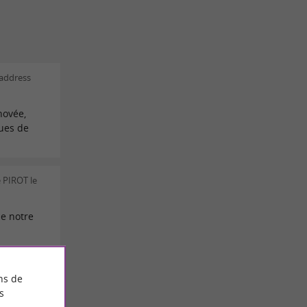
 address
novée,
ques de
 PIROT le
de notre
le
ns de
s
e à