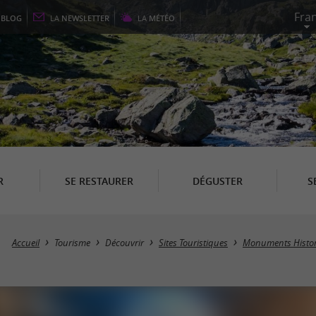
E
BLOG
LA
NEWSLETTER
LA
MÉTÉO
R
SE RESTAURER
DÉGUSTER
S
Accueil
Tourisme
Découvrir
Sites Touristiques
Monuments Histo