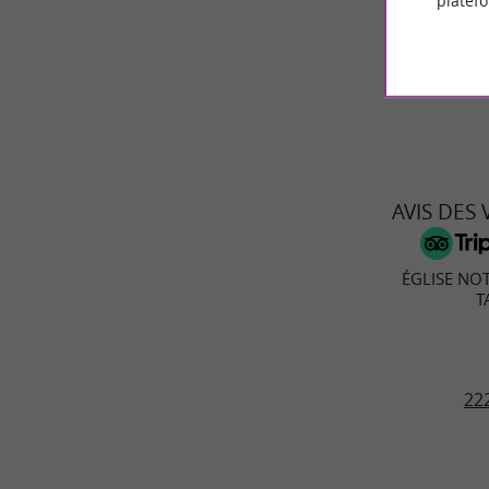
platef
© Google 2026
AVIS DES
ÉGLISE NO
T
222