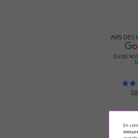
AVIS DES
ÉGLISE NO
T
550
En cont
mesure