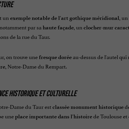
CTURE
st un
, un
exemple notable de l'art gothique méridional
 notamment par sa
, un
haute façade
clocher-mur caract
ons de la rue du Taur.
eur, on trouve une
au-dessus de l'autel qui 
fresque dorée
, Notre-Dame du Rempart.
ire
CE HISTORIQUE ET CULTURELLE
Notre-Dame du Taur est
de
classée monument historique
pe une
de Toulouse et 
place importante dans l'histoire