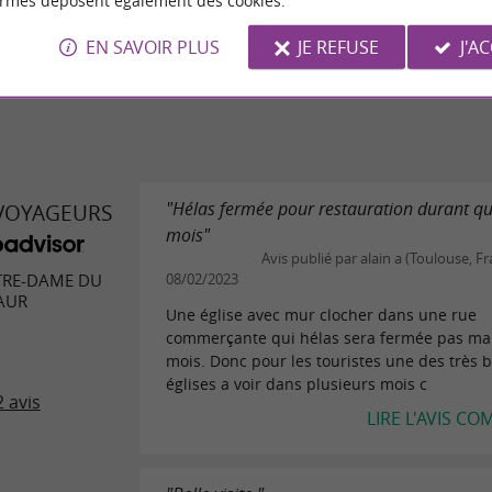
ormes déposent également des cookies.
l'intérieur !
EN SAVOIR PLUS
JE REFUSE
J'A
ECRIRE UN AVIS
LIRE TOUS 
"Hélas fermée pour restauration durant q
 VOYAGEURS
mois"
Avis publié par alain a (Toulouse, Fr
TRE-DAME DU
08/02/2023
AUR
Une église avec mur clocher dans une rue
commerçante qui hélas sera fermée pas ma
mois. Donc pour les touristes une des très b
églises a voir dans plusieurs mois c
 avis
LIRE L'AVIS CO