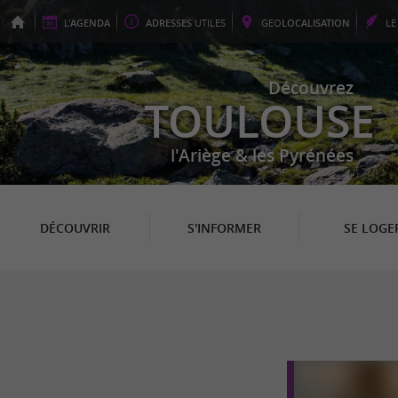
L'
AGENDA
ADRESSES
UTILES
GEO
LOCALISATION
L
Découvrez
TOULOUSE
l'Ariège & les Pyrénées
DÉCOUVRIR
S'INFORMER
SE LOGE