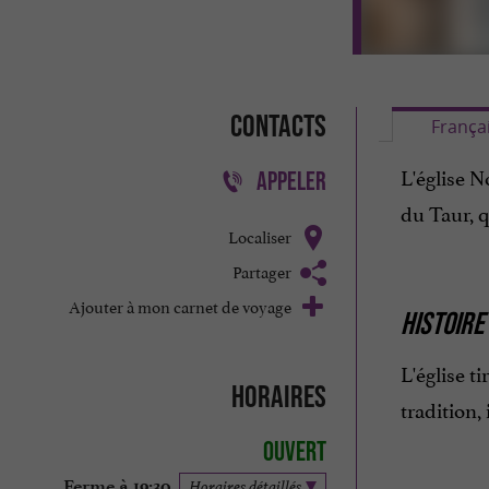
Contacts
França
L'église 
APPELER
du Taur, q
Localiser
Partager
Ajouter à mon carnet de voyage
HISTOIRE
L'église t
Horaires
tradition,
Ouvert
Ferme à 19:30
Horaires détaillés