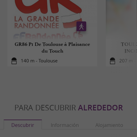
GR86 P1 De Toulouse à Plaisance
TOULO
du Touch
INC
140 m - Toulouse
207 m -
PARA DESCUBRIR
ALREDEDOR
Descubrir
Información
Alojamiento