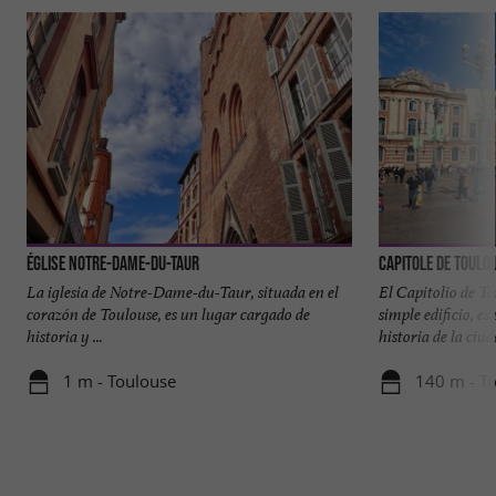
Église Notre-Dame-Du-Taur
Capitole de Toulo
La iglesia de Notre-Dame-du-Taur, situada en el
El Capitolio de T
corazón de Toulouse, es un lugar cargado de
simple edificio, es
historia y ...
historia de la ciud
1 m - Toulouse
140 m - T