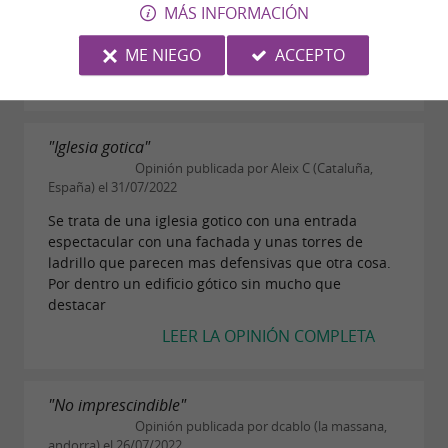
meridional. Fue construida en el lugar donde el
MÁS INFORMACIÓN
cuerpo martirizado del obispo Saturnino se habría
desprendido del toro que lo arrastraba tras de sí...
ME NIEGO
ACCEPTO
LEER LA OPINIÓN COMPLETA
"Iglesia gotica"
Opinión publicada por Aleix C (Cataluña,
España) el 31/07/2022
Se trata de una iglesia gotico con una entrada
espectacular con una fachada y unas torres de
ladrillo que parecen mas defensivas que otra cosa.
Por dentro un edificio gótico sin mucho que
destacar
LEER LA OPINIÓN COMPLETA
"No imprescindible"
Opinión publicada por dcablo (la massana,
andorra) el 26/07/2022