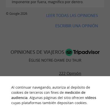
Imponente por fuera, magnífico por dentro.
© Google 2026
LEER TODAS LAS OPINIONES
ESCRIBIR UNA OPINIÓN
OPINIONES DE VIAJEROS
ÉGLISE NOTRE-DAME DU TAUR
222 Opinión
Al continuar navegando, autoriza al depósito de
"La visitamos de casualidad"
cookies de terceros con fines de
medición de
Opinión publicada por rosodo (Valencia,
audiencia
. Algunas páginas del sitio ofrecen
vídeos
España) el 19/11/2022
cuyas plataformas también depositan cookies.
Construida entre los s. XIV y XVI en estilo gótico