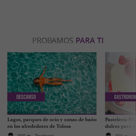
PROBAMOS
PARA TI
Descanso
Gastronom
Lagos, parques de ocio y zonas de baño
Pastelería Pra
en los alrededores de Tolosa
dulces para d
a 1 hora de T
300 m - Toulouse
300 m - T