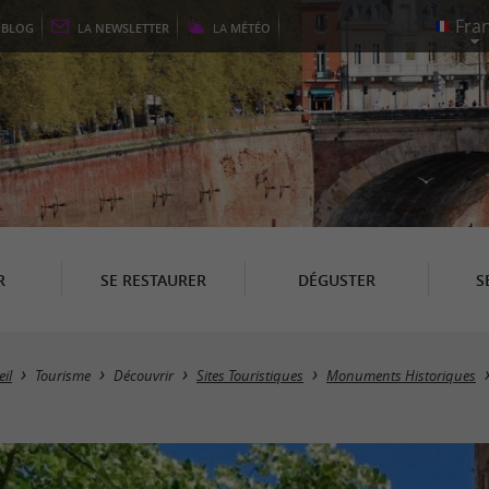
E
BLOG
LA
NEWSLETTER
LA
MÉTÉO
R
SE RESTAURER
DÉGUSTER
S
il
Tourisme
Découvrir
Sites Touristiques
Monuments Historiques