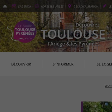
L'
AGENDA
ADRESSES
UTILES
GEO
LOCALISATION
L
Découvrez
TOULOUSE
l'Ariège & les Pyrénées
DÉCOUVRIR
S'INFORMER
SE LOGE
Accue