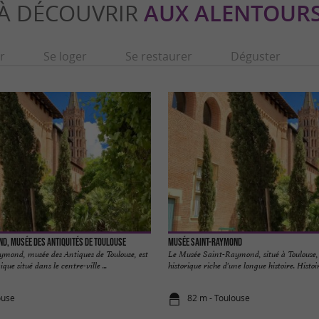
À DÉCOUVRIR
AUX ALENTOUR
r
Se loger
Se restaurer
Déguster
d, Musée des Antiquités de Toulouse
Musée Saint-Raymond
mond, musée des Antiques de Toulouse, est
Le Musée Saint-Raymond, situé à Toulouse
ue situé dans le centre-ville ...
historique riche d'une longue histoire. Histoir
ouse
82 m - Toulouse