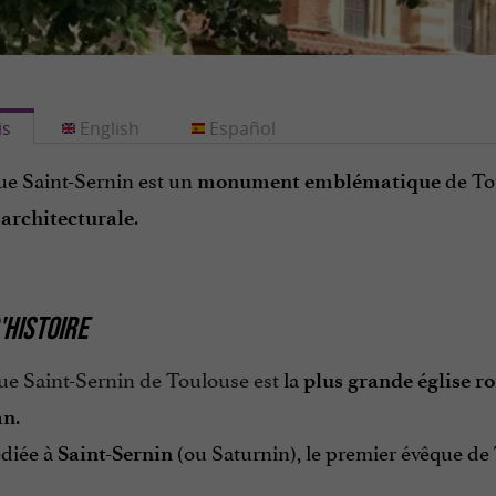
is
English
Español
ue Saint-Sernin est un
de To
monument emblématique
.
architecturale
'HISTOIRE
ue Saint-Sernin de Toulouse est
la
plus grande église 
.
an
édiée à
(ou Saturnin), le premier évêque de T
Saint-Sernin