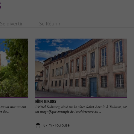
S
Se divertir
Se Réunir
Hôtel Dubarry
, est un monument
L'Hôtel Dubarry, situé sur la place Saint-Sernin à Toulouse, est
e du ...
un magnifique exemple de l'architecture du ...
87 m - Toulouse