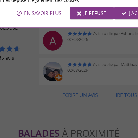
ormes déposent également des cookies.
Avis publié par Alex Paut
 VOYAGEURS
02/08/2026
EN SAVOIR PLUS
JE REFUSE
J'A
Tout simplement magnifique et gr
SAINT-SERNIN
OULOUSE
Avis publié par Ashura le
02/08/2026
5 avis
Avis publié par Matthias
02/08/2026
ECRIRE UN AVIS
LIRE TOUS 
BALADES
À PROXIMITÉ