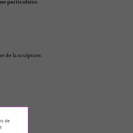
.
se particulière
e de la sculpture.
ns de
s