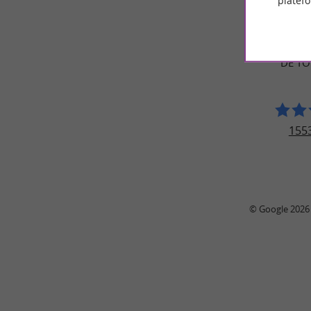
platef
AVIS DES
BASILIQUE 
DE T
1553
© Google 2026