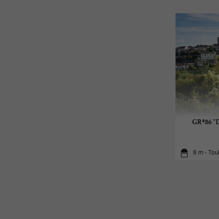
GR®86 
8 m - Tou