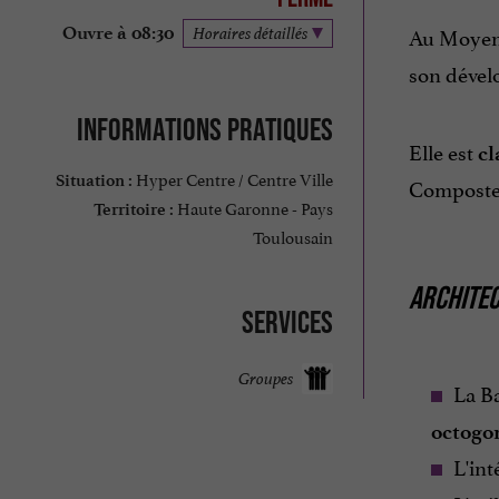
Au Moyen 
Ouvre à 08:30
Horaires détaillés
son dévelo
Informations pratiques
Elle est
cl
Hyper Centre / Centre Ville
Situation :
Compostel
Haute Garonne - Pays
Territoire :
Toulousain
ARCHITE
Services
Groupes
La Ba
octogo
L'int