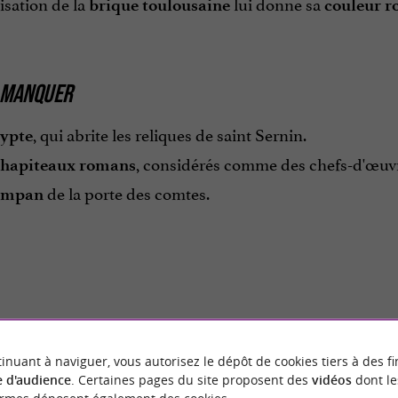
lisation de la
lui donne sa
brique toulousaine
couleur ro
S MANQUER
, qui abrite les reliques de saint Sernin.
rypte
, considérés comme des chefs-d'œuvr
chapiteaux romans
de la porte des comtes.
ympan
inuant à naviguer, vous autorisez le dépôt de cookies tiers à des fi
 d'audience
. Certaines pages du site proposent des
vidéos
dont le