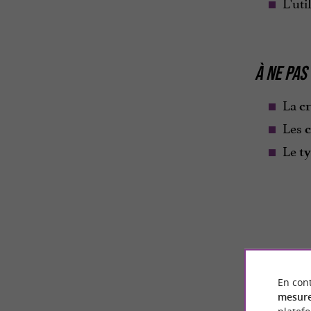
L'uti
À NE PA
La
c
Les
Le
t
En cont
mesure