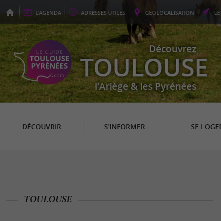
L'
AGENDA
ADRESSES
UTILES
GEO
LOCALISATION
L
Découvrez
TOULOUSE
l'Ariège & les Pyrénées
DÉCOUVRIR
S'INFORMER
SE LOGE
TOULOUSE