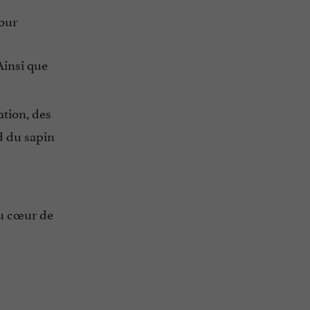
pour
Ainsi que
ation, des
ed du sapin
au cœur de