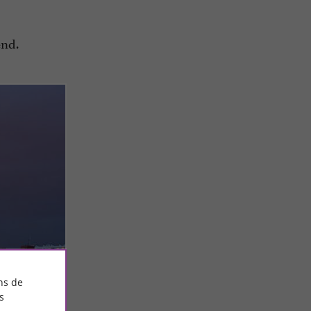
end.
ns de
s