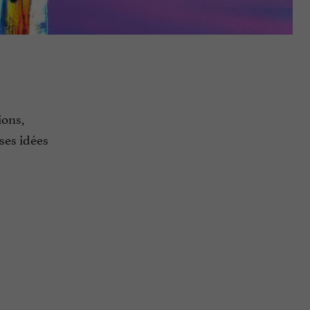
ions,
ses idées
n