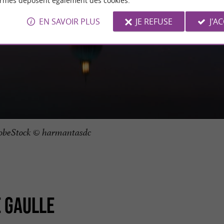
ormes déposent également des cookies.
EN SAVOIR PLUS
JE REFUSE
J'A
obeStock © harmantasdc
E GAULLE