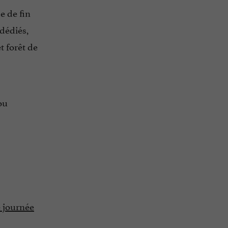
e de fin
 dédiés,
t forêt de
ou
e journée