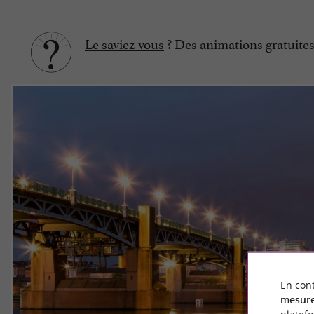
Le saviez-vous
? Des animations gratuites
En cont
mesure